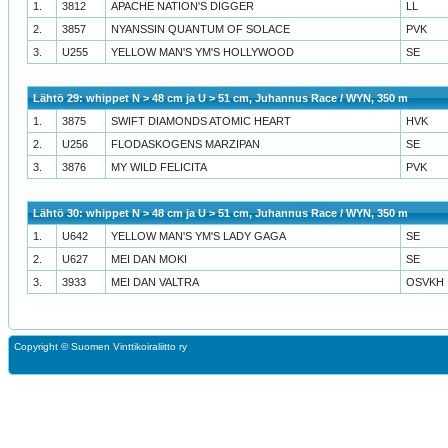
1.
3812
APACHE NATION'S DIGGER
LL
2.
3857
NYANSSIN QUANTUM OF SOLACE
PVK
3.
U255
YELLOW MAN'S YM'S HOLLYWOOD
SE
Lähtö 29: whippet N > 48 cm ja U > 51 cm, Juhannus Race / WYN, 350 m
1.
3875
SWIFT DIAMONDS ATOMIC HEART
HVK
2.
U256
FLODASKOGENS MARZIPAN
SE
3.
3876
MY WILD FELICITA
PVK
Lähtö 30: whippet N > 48 cm ja U > 51 cm, Juhannus Race / WYN, 350 m
1.
U642
YELLOW MAN'S YM'S LADY GAGA
SE
2.
U627
MEI DAN MOKI
SE
3.
3933
MEI DAN VALTRA
OSVKH
Copyright ©
Suomen Vinttikoiraliitto ry