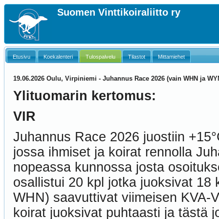
Suomen Vinttikoiraliitto ry
Etusivu
Koekalenteri
Tulospalvelu
Tilastot
Mittamiehet
19.06.2026 Oulu, Virpiniemi - Juhannus Race 2026 (vain WHN ja WY
Ylituomarin kertomus:
VIR
Juhannus Race 2026 juostiin +15°
jossa ihmiset ja koirat rennolla Juh
nopeassa kunnossa josta osoitukse
osallistui 20 kpl jotka juoksivat 1
WHN) saavuttivat viimeisen KVA-VI
koirat juoksivat puhtaasti ja tästä