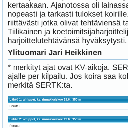
kertaakaan. Ajanotossa oli lainass
nopeasti ja tarkasti tulokset koiril
riittävästi jotka olivat tehtäviensä t
Tiilikainen ja koetoimitsijaharjoitt
harjoittelutehtävänsä hyväksytyst
Ylituomari Jari Heikkinen
* merkityt ajat ovat KV-aikoja. SE
ajalle per kilpailu. Jos koira saa 
merkitä SERTK:ta.
Lähtö 1: whippet, ks. rinnakkaiskoe 19.6., 350 m
Peruttu
Lähtö 2: whippet, ks. rinnakkaiskoe 19.6., 350 m
Peruttu