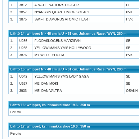
1.
3812
APACHE NATION'S DIGGER
LL
2.
3857
NYANSSIN QUANTUM OF SOLACE
PVK
3.
3875
SWIFT DIAMONDS ATOMIC HEART
HVK
Lähtö 14: whippet N > 48 cm ja U > 51 cm, Juhannus Race / WYN, 280 m
1.
U256
FLODASKOGENS MARZIPAN
SE
2.
U255
YELLOW MAN'S YM'S HOLLYWOOD
SE
3.
3876
MY WILD FELICITA
PVK
Lähtö 15: whippet N > 48 cm ja U > 51 cm, Juhannus Race / WYN, 280 m
1.
U642
YELLOW MAN'S YM'S LADY GAGA
SE
2.
U627
MEI DAN MOKI
SE
3.
3933
MEI DAN VALTRA
OSVKH
Lähtö 16: whippet, ks. rinnakkaiskoe 19.6., 350 m
Peruttu
Lähtö 17: whippet, ks. rinnakkaiskoe 19.6., 350 m
Peruttu