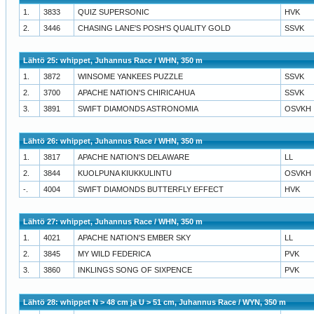
1.
3833
QUIZ SUPERSONIC
HVK
2.
3446
CHASING LANE'S POSH'S QUALITY GOLD
SSVK
Lähtö 25: whippet, Juhannus Race / WHN, 350 m
1.
3872
WINSOME YANKEES PUZZLE
SSVK
2.
3700
APACHE NATION'S CHIRICAHUA
SSVK
3.
3891
SWIFT DIAMONDS ASTRONOMIA
OSVKH
Lähtö 26: whippet, Juhannus Race / WHN, 350 m
1.
3817
APACHE NATION'S DELAWARE
LL
2.
3844
KUOLPUNA KIUKKULINTU
OSVKH
-.
4004
SWIFT DIAMONDS BUTTERFLY EFFECT
HVK
Lähtö 27: whippet, Juhannus Race / WHN, 350 m
1.
4021
APACHE NATION'S EMBER SKY
LL
2.
3845
MY WILD FEDERICA
PVK
3.
3860
INKLINGS SONG OF SIXPENCE
PVK
Lähtö 28: whippet N > 48 cm ja U > 51 cm, Juhannus Race / WYN, 350 m