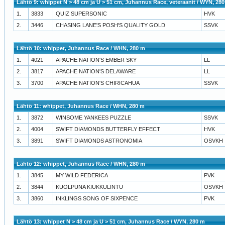
Lähtö 9: whippet N > 48 cm ja U > 51 cm, Juhannus Race, veteraanit / WYN, 28
1.
3833
QUIZ SUPERSONIC
HVK
2.
3446
CHASING LANE'S POSH'S QUALITY GOLD
SSVK
Lähtö 10: whippet, Juhannus Race / WHN, 280 m
1.
4021
APACHE NATION'S EMBER SKY
LL
2.
3817
APACHE NATION'S DELAWARE
LL
3.
3700
APACHE NATION'S CHIRICAHUA
SSVK
Lähtö 11: whippet, Juhannus Race / WHN, 280 m
1.
3872
WINSOME YANKEES PUZZLE
SSVK
2.
4004
SWIFT DIAMONDS BUTTERFLY EFFECT
HVK
3.
3891
SWIFT DIAMONDS ASTRONOMIA
OSVKH
Lähtö 12: whippet, Juhannus Race / WHN, 280 m
1.
3845
MY WILD FEDERICA
PVK
2.
3844
KUOLPUNA KIUKKULINTU
OSVKH
3.
3860
INKLINGS SONG OF SIXPENCE
PVK
Lähtö 13: whippet N > 48 cm ja U > 51 cm, Juhannus Race / WYN, 280 m