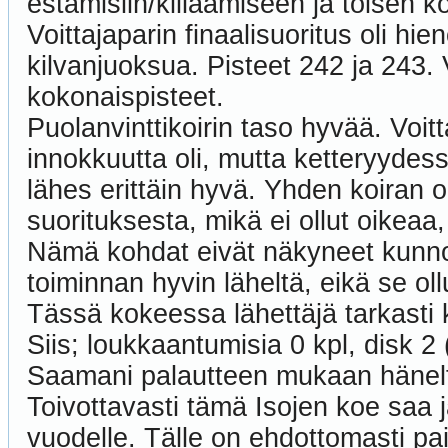
estämisiin/kiilaamiseen ja toisen koi
Voittajaparin finaalisuoritus oli hi
kilvanjuoksua. Pisteet 242 ja 243.
kokonaispisteet.
Puolanvinttikoirin taso hyvää. Voi
innokkuutta oli, mutta ketteryydessä 
lähes erittäin hyvä. Yhden koiran o
suorituksesta, mikä ei ollut oikeaa,
Nämä kohdat eivät näkyneet kunnol
toiminnan hyvin läheltä, eikä se oll
Tässä kokeessa lähettäjä tarkasti ko
Siis; loukkaantumisia 0 kpl, disk 2 
Saamani palautteen mukaan häneltä
Toivottavasti tämä Isojen koe saa 
vuodelle. Tälle on ehdottomasti pa