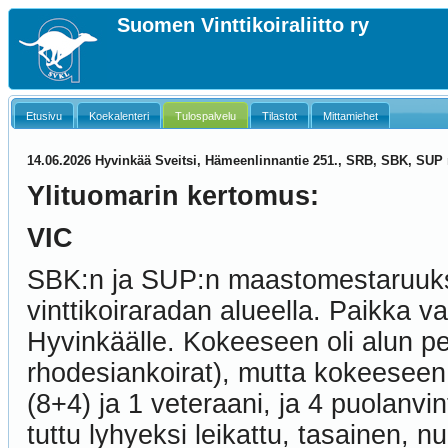
Suomen Vinttikoiraliitto ry
Etusivu
Koekalenteri
Tulospalvelu
Tilastot
Mittamiehet
14.06.2026 Hyvinkää Sveitsi, Hämeenlinnantie 251., SRB, SBK, SU
Ylituomarin kertomus:
VIC
SBK:n ja SUP:n maastomestaruuksi
vinttikoiraradan alueella. Paikka v
Hyvinkäälle. Kokeeseen oli alun pe
rhodesiankoirat), mutta kokeeseen o
(8+4) ja 1 veteraani, ja 4 puolanvin
tuttu lyhyeksi leikattu, tasainen, nur