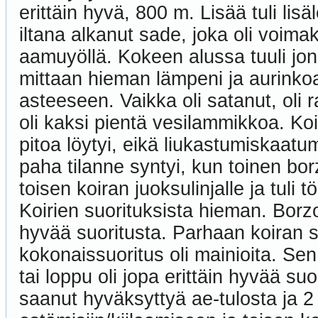
erittäin hyvä, 800 m. Lisää tuli lis
iltana alkanut sade, joka oli voimak
aamuyöllä. Kokeen alussa tuuli jon
mittaan hieman lämpeni ja aurinkoa
asteeseen. Vaikka oli satanut, oli 
oli kaksi pientä vesilammikkoa. Koir
pitoa löytyi, eikä liukastumiskaatu
paha tilanne syntyi, kun toinen bor
toisen koiran juoksulinjalle ja tuli
Koirien suorituksista hieman. Borzoi
hyvää suoritusta. Parhaan koiran s
kokonaissuoritus oli mainioita. Sen 
tai loppu oli jopa erittäin hyvää su
saanut hyväksyttyä ae-tulosta ja 2 ko