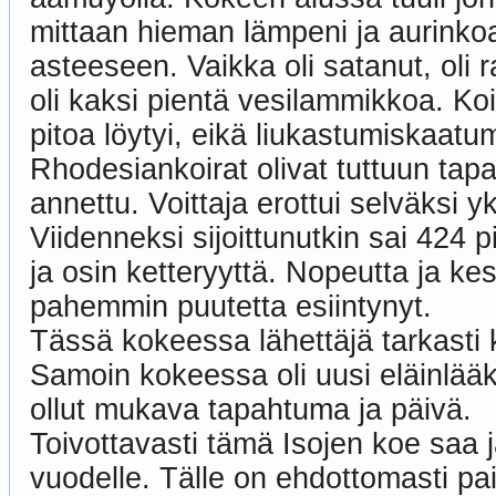
mittaan hieman lämpeni ja aurinkoa
asteeseen. Vaikka oli satanut, oli 
oli kaksi pientä vesilammikkoa. Koir
pitoa löytyi, eikä liukastumiskaatu
Rhodesiankoirat olivat tuttuun tapa
annettu. Voittaja erottui selväksi y
Viidenneksi sijoittunutkin sai 424 
ja osin ketteryyttä. Nopeutta ja k
pahemmin puutetta esiintynyt.
Tässä kokeessa lähettäjä tarkasti ko
Samoin kokeessa oli uusi eläinlääk
ollut mukava tapahtuma ja päivä.
Toivottavasti tämä Isojen koe saa 
vuodelle. Tälle on ehdottomasti pa