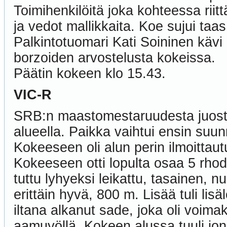
Toimihenkilöitä joka kohteessa riitt
ja vedot mallikkaita. Koe sujui taa
Palkintotuomari Kati Soininen käv
borzoiden arvostelusta kokeissa.
Päätin kokeen klo 15.43.
VIC-R
SRB:n maastomestaruudesta juosti
alueella. Paikka vaihtui ensin suu
Kokeeseen oli alun perin ilmoittaut
Kokeeseen otti lopulta osaa 5 rhod
tuttu lyhyeksi leikattu, tasainen, nur
erittäin hyvä, 800 m. Lisää tuli lis
iltana alkanut sade, joka oli voimak
aamuyöllä. Kokeen alussa tuuli jon