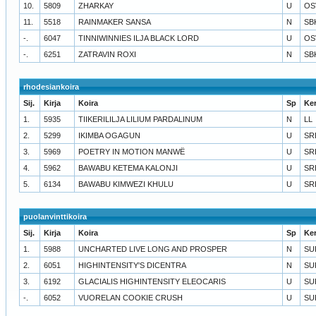
10.
5809
ZHARKAY
U
OS
11.
5518
RAINMAKER SANSA
N
SB
-.
6047
TINNIWINNIES ILJA BLACK LORD
U
OS
-.
6251
ZATRAVIN ROXI
N
SB
rhodesiankoira
Sij.
Kirja
Koira
Sp
Ke
1.
5935
TIIKERILILJA LILIUM PARDALINUM
N
LL
2.
5299
IKIMBA OGAGUN
U
SR
3.
5969
POETRY IN MOTION MANWË
U
SR
4.
5962
BAWABU KETEMA KALONJI
U
SR
5.
6134
BAWABU KIMWEZI KHULU
U
SR
puolanvinttikoira
Sij.
Kirja
Koira
Sp
Ke
1.
5988
UNCHARTED LIVE LONG AND PROSPER
N
SU
2.
6051
HIGHINTENSITY'S DICENTRA
N
SU
3.
6192
GLACIALIS HIGHINTENSITY ELEOCARIS
U
SU
-.
6052
VUORELAN COOKIE CRUSH
U
SU