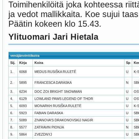
Toimihenkilöitä joka kohteessa riitt
ja vedot mallikkaita. Koe sujui taa
Päätin kokeen klo 15.43.
Ylituomari Jari Hietala
venäjänvinttikoira
Sij.
Kirja
Koira
Sp
Ke
1.
6068
MEDUS RUSIŠKA RULETÉ
U
K-
2.
5895
FRANCESCA DARASKA
N
SB
3.
6234
DOC ZOI BRIGHT SNOWMAN
U
OS
4.
6129
LOWLAND PAWS LEGEND OF THOR
U
OS
5.
6093
MONARKH RUSIŠKA RULETĖ
U
K-
6.
5923
FABIAN DARASKA
U
SB
7.
5089
ZIVANOVA'S DRAKONOVSKIJ NAGIR
U
SB
8.
5577
ZATRAVIN PIONJA
N
SB
9.
5864
ZVEZDNYJ
U
SB