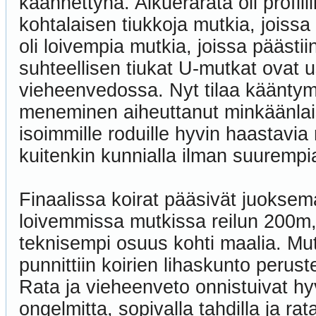
käännettynä. Alkuerärata oli profiil
kohtalaisen tiukkoja mutkia, joissa
oli loivempia mutkia, joissa pääst
suhteellisen tiukat U-mutkat ovat 
vieheenvedossa. Nyt tilaa kääntymise
meneminen aiheuttanut minkäänlaisi
isoimmille roduille hyvin haastavia n
kuitenkin kunnialla ilman suurempi
Finaalissa koirat pääsivät juoksem
loivemmissa mutkissa reilun 200m, 
teknisempi osuus kohti maalia. Mut
punnittiin koirien lihaskunto perus
Rata ja vieheenveto onnistuivat hy
ongelmitta, sopivalla tahdilla ja ra