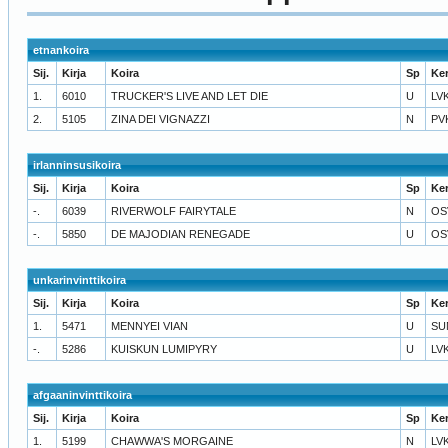
etnankoira
Sij.
Kirja
Koira
Sp
Ke
1.
6010
TRUCKER'S LIVE AND LET DIE
U
LV
2.
5105
ZINA DEI VIGNAZZI
N
PV
irlanninsusikoira
Sij.
Kirja
Koira
Sp
Ke
-.
6039
RIVERWOLF FAIRYTALE
N
OS
-.
5850
DE MAJODIAN RENEGADE
U
OS
unkarinvinttikoira
Sij.
Kirja
Koira
Sp
Ke
1.
5471
MENNYEI VIAN
U
SU
-.
5286
KUISKUN LUMIPYRY
U
LV
afgaaninvinttikoira
Sij.
Kirja
Koira
Sp
Ke
1.
5199
CHAWWA'S MORGAINE
N
LV