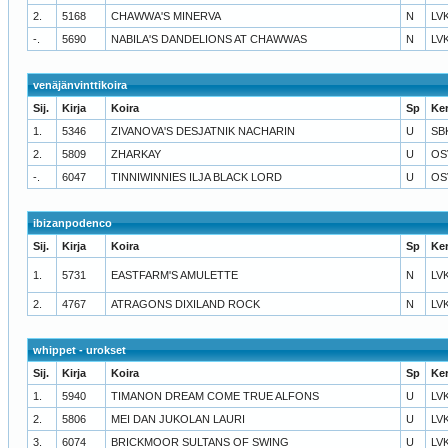
2.
5168
CHAWWA'S MINERVA
N
LV
-.
5690
NABILA'S DANDELIONS AT CHAWWAS
N
LV
venäjänvinttikoira
Sij.
Kirja
Koira
Sp
Ke
1.
5346
ZIVANOVA'S DESJATNIK NACHARIN
U
SB
2.
5809
ZHARKAY
U
OS
-.
6047
TINNIWINNIES ILJA BLACK LORD
U
OS
ibizanpodenco
Sij.
Kirja
Koira
Sp
Ke
1.
5731
EASTFARM'S AMULETTE
N
LV
2.
4767
ATRAGONS DIXILAND ROCK
N
LV
whippet - urokset
Sij.
Kirja
Koira
Sp
Ke
1.
5940
TIMANON DREAM COME TRUE ALFONS
U
LV
2.
5806
MEI DAN JUKOLAN LAURI
U
LV
3.
6074
BRICKMOOR SULTANS OF SWING
U
LV