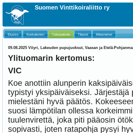
Suomen Vinttikoiraliitto ry
Etusivu
Koekalenteri
Tulospalvelu
Tilastot
Mittamiehet
09.08.2025 Vöyri, Lakeuden pupujuoksut, Vaasan ja Etelä-Pohjanma
Ylituomarin kertomus:
VIC
Koe anottiin alunperin kaksipäivä
typistyi yksipäiväiseksi. Järjestäjä
mielestäni hyvä päätös. Kokeeseen 
suosi lämpötilan ollessa korkeimmil
tuulenvirettä, joka piti pääosin ötö
sopivasti, joten ratapohja pysyi hy