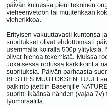
päivän kuluessa pieni tekninen ong
vieheenvetoon tai muutenkaan kok
vieherikkoa.
Erityisen vakuuttavasti kuntonsa ja
suoritukset olivat ehdottomasti pä
usemmalla koiralla 500p ylityksiä. 
olivat hienoa tekemistä. Muissa r
Jokaisessa rodussa kärkikoirilta nä
suorituksia. Päivän parhaasta suor
BESTIES MUUTOKSEN TUULI saavut
palkinto jaettiin Basenjille N
suoritti ikäänsä nähden (vajaa 7v) t
työmoraalilla.