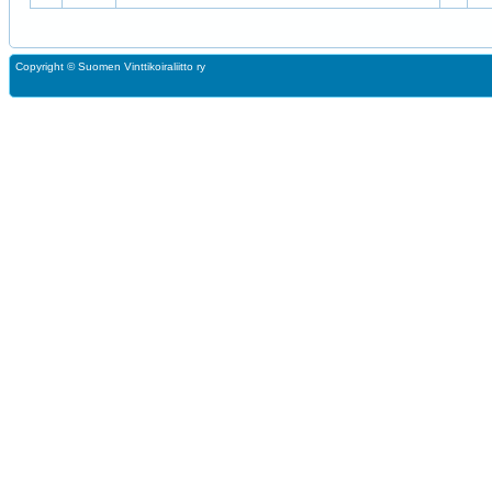
Copyright ©
Suomen Vinttikoiraliitto ry