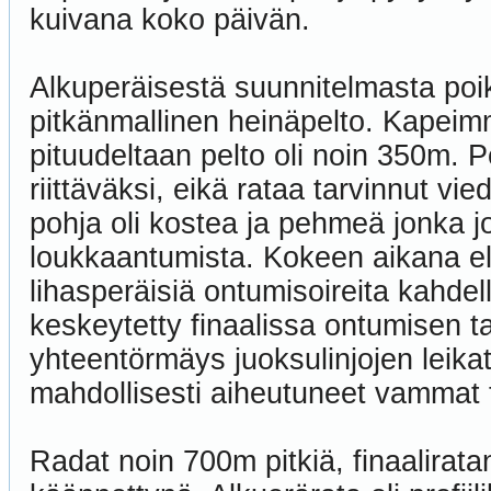
kuivana koko päivän.
Alkuperäisestä suunnitelmasta poik
pitkänmallinen heinäpelto. Kapeimm
pituudeltaan pelto oli noin 350m. P
riittäväksi, eikä rataa tarvinnut vi
pohja oli kostea ja pehmeä jonka j
loukkaantumista. Kokeen aikana eläi
lihasperäisiä ontumisoireita kahdel
keskeytetty finaalissa ontumisen t
yhteentörmäys juoksulinjojen leikat
mahdollisesti aiheutuneet vammat 
Radat noin 700m pitkiä, finaalirat