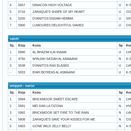
4.
5657
DINACON HIGH VOLTAGE
U
K-
5.
5716
ZARAQUE'S SHAPE OF MY HEART
U
OS
6.
5255
DYANITOS ENSAM HEMMA
U
SS
7.
5900
LUMOURES DELIGHTFUL DAVIES
U
OS
saluki
Sij.
Kirja
Koira
Sp
Ke
1.
5890
AL BHAZIM ILAI INAAM
U
LV
2.
4750
W'INJAH SA'DAH AL ASMAANII
N
K-
3.
5538
DYANITOS RAS ELASED
U
LV
-.
5933
B'ARI BO'REAS AL ASMAANII
U
K-
whippet - nartut
Sij.
Kirja
Koira
Sp
Ke
1.
5994
BRICKMOOR SWEET ESCAPE
N
LV
2.
5581
MEI DAN LA TIZONA
N
HV
3.
5992
BRICKMOOR SET FIRE TO THE RAIN
N
LV
4.
5808
ZARAQUE'S SAVE YOUR KISSES FOR ME
N
OS
5.
5403
GONE WILD JELLY BELLY
N
K-