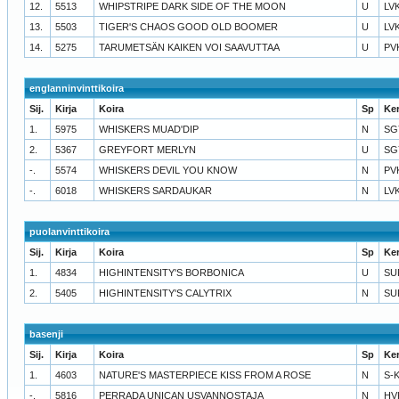
12.
5513
WHIPSTRIPE DARK SIDE OF THE MOON
U
LV
13.
5503
TIGER'S CHAOS GOOD OLD BOOMER
U
LV
14.
5275
TARUMETSÄN KAIKEN VOI SAAVUTTAA
U
PV
englanninvinttikoira
Sij.
Kirja
Koira
Sp
Ke
1.
5975
WHISKERS MUAD'DIP
N
SG
2.
5367
GREYFORT MERLYN
U
SG
-.
5574
WHISKERS DEVIL YOU KNOW
N
PV
-.
6018
WHISKERS SARDAUKAR
N
LV
puolanvinttikoira
Sij.
Kirja
Koira
Sp
Ke
1.
4834
HIGHINTENSITY'S BORBONICA
U
SU
2.
5405
HIGHINTENSITY'S CALYTRIX
N
SU
basenji
Sij.
Kirja
Koira
Sp
Ke
1.
4603
NATURE'S MASTERPIECE KISS FROM A ROSE
N
S-
-.
5816
PERRADA UNICAN USVANNOSTAJA
N
HV