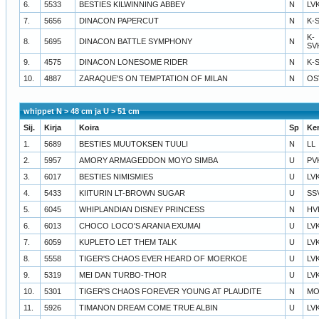
6.
5533
BESTIES KILWINNING ABBEY
N
LV
7.
5656
DINACON PAPERCUT
N
K-
K-
8.
5695
DINACON BATTLE SYMPHONY
N
SV
9.
4575
DINACON LONESOME RIDER
N
K-
10.
4887
ZARAQUE'S ON TEMPTATION OF MILAN
N
OS
whippet N > 48 cm ja U > 51 cm
Sij.
Kirja
Koira
Sp
Ke
1.
5689
BESTIES MUUTOKSEN TUULI
N
LL
2.
5957
AMORY ARMAGEDDON MOYO SIMBA
U
PV
3.
6017
BESTIES NIMISMIES
U
LV
4.
5433
KIITURIN LT-BROWN SUGAR
U
SS
5.
6045
WHIPLANDIAN DISNEY PRINCESS
N
HV
6.
6013
CHOCO LOCO'S ARANIA EXUMAI
U
LV
7.
6059
KUPLETO LET THEM TALK
U
LV
8.
5558
TIGER'S CHAOS EVER HEARD OF MOERKOE
U
LV
9.
5319
MEI DAN TURBO-THOR
U
LV
10.
5301
TIGER'S CHAOS FOREVER YOUNG AT PLAUDITE
N
MO
11.
5926
TIMANON DREAM COME TRUE ALBIN
U
LV