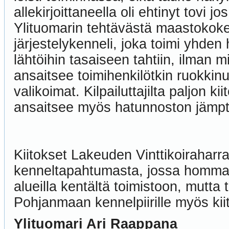
allekirjoittaneella oli ehtinyt tovi 
Ylituomarin tehtävästä maastokoke
järjestelykenneli, joka toimi yhden 
lähtöihin tasaiseen tahtiin, ilman 
ansaitsee toimihenkilötkin ruokkinut 
valikoimat. Kilpailuttajilta paljon k
ansaitsee myös hatunnoston jämpti
Kiitokset Lakeuden Vinttikoiraharra
kenneltapahtumasta, jossa homma to
alueilla kentältä toimistoon, mutta t
Pohjanmaan kennelpiirille myös kii
Ylituomari Ari Raappana