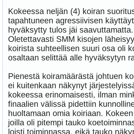
Kokeessa neljän (4) koiran suoritu
tapahtuneen agressiivisen käyttäyty
hyväksytty tulos jäi saavuttamatta
Oletettavasti SMM kisojen läheisy
koirista suhteellisen suuri osa oli 
osaltaan selittää alle hyväksytyn r
Pienestä koiramäärästä johtuen koe
ei kuitenkaan näkynyt järjestelyissä
kokeessa erinomaisesti, ilman minkä
finaalien välissä pidettiin kunnolli
huoltamaan omia koiriaan. Kokeen t
joilla oli pitempi tauko koetoiminn
loisti toiminnassa, eikä tauko näky