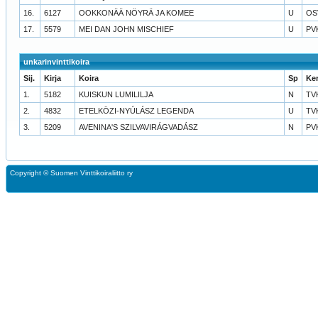
16.
6127
OOKKONÄÄ NÖYRÄ JA KOMEE
U
OS
17.
5579
MEI DAN JOHN MISCHIEF
U
PV
unkarinvinttikoira
Sij.
Kirja
Koira
Sp
Ke
1.
5182
KUISKUN LUMILILJA
N
TV
2.
4832
ETELKÖZI-NYÚLÁSZ LEGENDA
U
TV
3.
5209
AVENINA'S SZILVAVIRÁGVADÁSZ
N
PV
Copyright ©
Suomen Vinttikoiraliitto ry