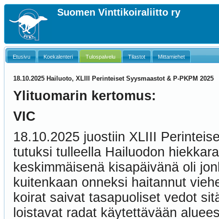
Suomen Vinttikoiraliitto ry
Etusivu
Koekalenteri
Tulospalvelu
Tilastot
Mittamiehet
18.10.2025 Hailuoto, XLIII Perinteiset Syysmaastot & P-PKPM 2025
Ylituomarin kertomus:
VIC
18.10.2025 juostiin XLIII Perintei
tutuksi tulleella Hailuodon hiekka
keskimmäisenä kisapäivänä oli jonki
kuitenkaan onneksi haitannut viehe
koirat saivat tasapuoliset vedot s
loistavat radat käytettävään aluee