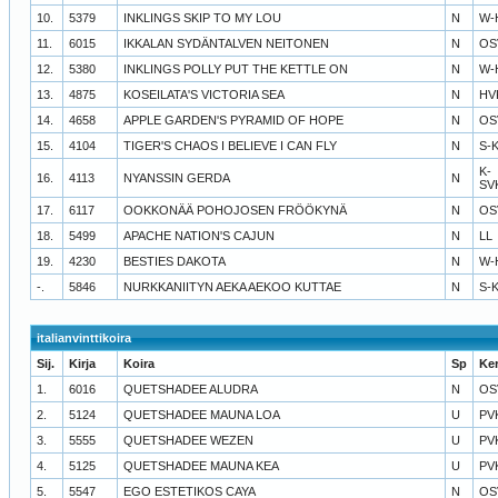
10.
5379
INKLINGS SKIP TO MY LOU
N
W-
11.
6015
IKKALAN SYDÄNTALVEN NEITONEN
N
OS
12.
5380
INKLINGS POLLY PUT THE KETTLE ON
N
W-
13.
4875
KOSEILATA'S VICTORIA SEA
N
HV
14.
4658
APPLE GARDEN'S PYRAMID OF HOPE
N
OS
15.
4104
TIGER'S CHAOS I BELIEVE I CAN FLY
N
S-
K-
16.
4113
NYANSSIN GERDA
N
SV
17.
6117
OOKKONÄÄ POHOJOSEN FRÖÖKYNÄ
N
OS
18.
5499
APACHE NATION'S CAJUN
N
LL
19.
4230
BESTIES DAKOTA
N
W-
-.
5846
NURKKANIITYN AEKA AEKOO KUTTAE
N
S-
italianvinttikoira
Sij.
Kirja
Koira
Sp
Ke
1.
6016
QUETSHADEE ALUDRA
N
OS
2.
5124
QUETSHADEE MAUNA LOA
U
PV
3.
5555
QUETSHADEE WEZEN
U
PV
4.
5125
QUETSHADEE MAUNA KEA
U
PV
5.
5547
EGO ESTETIKOS CAYA
N
OS