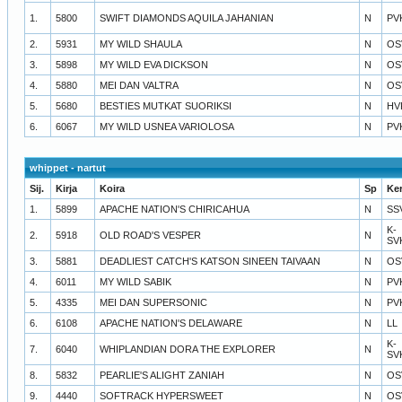
1.
5800
SWIFT DIAMONDS AQUILA JAHANIAN
N
PV
2.
5931
MY WILD SHAULA
N
OS
3.
5898
MY WILD EVA DICKSON
N
OS
4.
5880
MEI DAN VALTRA
N
OS
5.
5680
BESTIES MUTKAT SUORIKSI
N
HV
6.
6067
MY WILD USNEA VARIOLOSA
N
PV
whippet - nartut
Sij.
Kirja
Koira
Sp
Ke
1.
5899
APACHE NATION'S CHIRICAHUA
N
SS
K-
2.
5918
OLD ROAD'S VESPER
N
SV
3.
5881
DEADLIEST CATCH'S KATSON SINEEN TAIVAAN
N
OS
4.
6011
MY WILD SABIK
N
PV
5.
4335
MEI DAN SUPERSONIC
N
PV
6.
6108
APACHE NATION'S DELAWARE
N
LL
K-
7.
6040
WHIPLANDIAN DORA THE EXPLORER
N
SV
8.
5832
PEARLIE'S ALIGHT ZANIAH
N
OS
9.
4440
SOFTRACK HYPERSWEET
N
OS