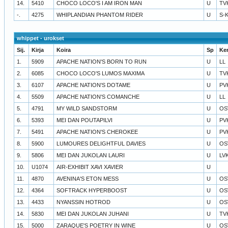
14.
5410
CHOCO LOCO'S I AM IRON MAN
U
TV
-.
4275
WHIPLANDIAN PHANTOM RIDER
U
S-
whippet - urokset
Sij.
Kirja
Koira
Sp
Ke
1.
5909
APACHE NATION'S BORN TO RUN
U
LL
2.
6085
CHOCO LOCO'S LUMOS MAXIMA
U
TV
3.
6107
APACHE NATION'S DOTAME
U
PV
4.
5509
APACHE NATION'S COMANCHE
U
LL
5.
4791
MY WILD SANDSTORM
U
OS
6.
5393
MEI DAN POUTAPILVI
U
PV
7.
5491
APACHE NATION'S CHEROKEE
U
PV
8.
5900
LUMOURES DELIGHTFUL DAVIES
U
OS
9.
5806
MEI DAN JUKOLAN LAURI
U
LV
10.
U1074
AIR-EXHIBIT XAVI XAVIER
U
11.
4870
AVENINA'S ETON MESS
U
OS
12.
4364
SOFTRACK HYPERBOOST
U
OS
13.
4433
NYANSSIN HOTROD
U
OS
14.
5830
MEI DAN JUKOLAN JUHANI
U
TV
15.
5000
ZARAQUE'S POETRY IN WINE
U
OS