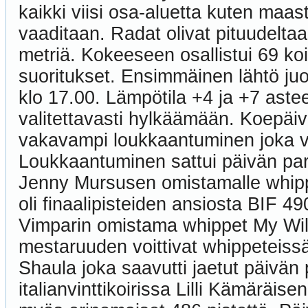
kaikki viisi osa-aluetta kuten maa
vaaditaan. Radat olivat pituudeltaa
metriä. Kokeeseen osallistui 69 ko
suoritukset. Ensimmäinen lähtö juost
klo 17.00. Lämpötila +4 ja +7 astee
valitettavasti hylkäämään. Koepäivä
vakavampi loukkaantuminen joka vaa
Loukkaantuminen sattui päivän parh
Jenny Mursusen omistamalle whippe
oli finaalipisteiden ansiosta BIF 49
Vimparin omistama whippet My Wil
mestaruuden voittivat whippeteiss
Shaula joka saavutti jaetut päivän 
italianvinttikoirissa Lilli Kämäräi