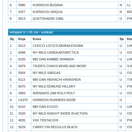
6.
5980
KURNOUS BUSANA
N
LL
7.
5427
KURNOUS UNIQUA
N
MO
8.
5813
QUETSHADEE GIBIL
U
PV
whippet U > 51 cm - urokset
Sij.
Kirja
Koira
Sp
Ke
1.
6013
CHOCO LOCO'S ARANIA EXUMAI
U
LV
2.
6098
MY WILD USNEA ANTARCTICA
U
OS
3.
6105
MEI DAN KAMBEI SHIMADA
U
LV
4.
5979
TIGER'S CHAOS MORE AND MORE
U
S-
5.
5904
MY WILD SARGAS
U
OS
6.
6113
MEI DAN HEIHACHI HAYASHIDA
U
TV
7.
6070
MY WILD EDMUND HILLARY
U
PV
8.
4983
AVENINA'S JAM ROLY-POLY
U
OS
9.
U1075
GRIMDON RUNNERS NISSE
U
10.
6142
MEI DAN KYUZO
U
LV
11.
4320
MY WILD KNIGHT RIDER IN ACTION
U
OS
12.
4835
XXX TENTACION
U
PV
13.
5529
CARRY ON REGULUS BLACK
U
OS