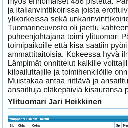
myös erinomaiset 486 pistettä. Päi
ja italianvinttikoirissa joista erot
ylikorkeissa sekä unkarinvinttikoiri
Tuomarineuvosto oli jaettu kahteen
puheenjohtajana toimi ylituomari Päi
toimipaikoille että kisa saatiin pyö
ammattitaitoisia. Kokeessa hyvä ilm
Lämpimät onnittelut kaikille voittajill
kilpailuttajille ja toimihenkilöille
Muistakaa antaa riittävä ja ansaittu
ansaittuja eläkepäiviä kisauransa pä
Ylituomari Jari Heikkinen
whippet N > 48 cm - nartut
Sij.
Kirja
Koira
Sp
Ke