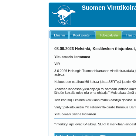
Suomen Vinttikoiral
Etusivu
Koekalenteri
Tulospalvelu
Tilasto
03.06.2026 Helsinki, Kesälesken iltajuoksut
Ylituomarin kertomus:
VIR
3.6.2026 Helsingin Tuomarinkartanon vinttikoiraradalla j
astetta.
Kokeeseen osallistui 66 koiraa joista SERTejä jaettiin 40
Yhdessä lähdössä yksi ohjaaja toi samaan lähtöön kaksi 
lähdön koiralla tulee olla oma ohjaaja." Muistakaa tämä si
Illan koe sujui kaiken kaikkiaan mallikkaasti ja ripeästi. Kiit
Vintyt palkinto jaetiin YK italianvinttikoiralle Kurnous Da
Ylituomari Janne Pöllänen
* merkityt ajat ovat KV-aikoja. SERTK merkitään ainoast