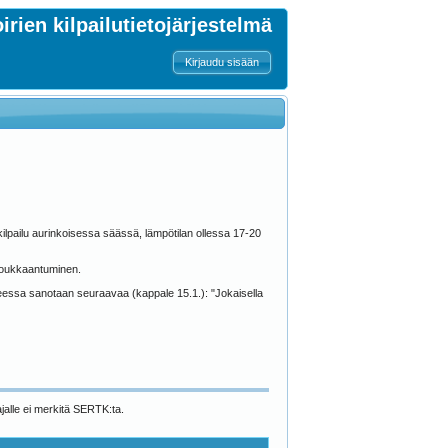
oirien kilpailutietojärjestelmä
Kirjaudu sisään
kilpailu aurinkoisessa säässä, lämpötilan ollessa 17-20
ä loukkaantuminen.
hjeessa sanotaan seuraavaa (kappale 15.1.): "Jokaisella
jalle ei merkitä SERTK:ta.