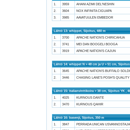
1.
3959
AHANI AZIMI DEL'NESHIN
2.
3604
NOX INFINITA CIGUAPA
3.
3985
AAVATUULEN EMBEDOR
Lähtö 13: whippet, Sijoitus, 480 m
1.
3700
APACHE NATION'S CHIRICAHUA
2.
3741
MEI DAN BOOGELI BOOGA
3.
3919
APACHE NATION'S CAJUN
Lähtö 14: whippet N > 48 cm ja U > 51 cm, Sijoitus
1.
3645
APACHE NATION'S BUFFALO SOLD
2.
3446
CHASING LANE'S POSH'S QUALIT
Lähtö 15: italianvinttikoira > 38 cm, Sijoitus YK , 
1.
4025
KURNOUS DANTE
2.
3470
KURNOUS QAHIR
Lähtö 16: basenji, Sijoitus, 350 m
1.
3847
PERRADA UNICAN USVANNOSTAJA