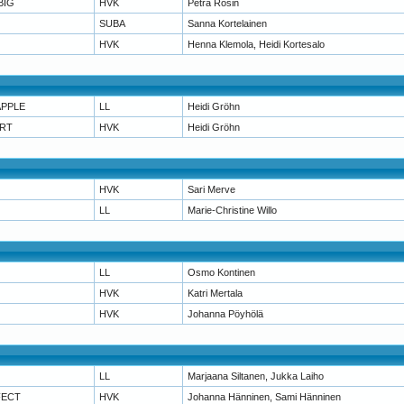
BIG
HVK
Petra Rosin
SUBA
Sanna Kortelainen
HVK
Henna Klemola, Heidi Kortesalo
APPLE
LL
Heidi Gröhn
ART
HVK
Heidi Gröhn
HVK
Sari Merve
LL
Marie-Christine Willo
LL
Osmo Kontinen
HVK
Katri Mertala
HVK
Johanna Pöyhölä
LL
Marjaana Siltanen, Jukka Laiho
FECT
HVK
Johanna Hänninen, Sami Hänninen