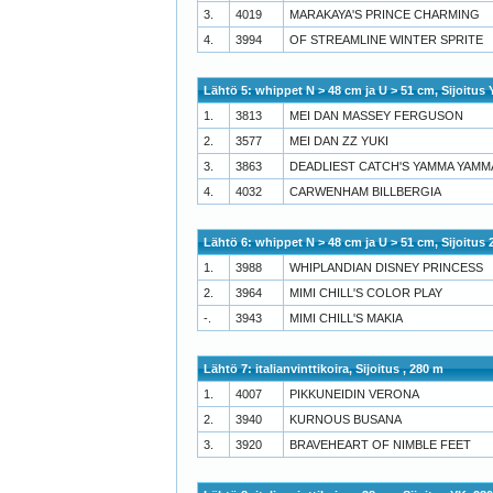
3.
4019
MARAKAYA'S PRINCE CHARMING
4.
3994
OF STREAMLINE WINTER SPRITE
Lähtö 5: whippet N > 48 cm ja U > 51 cm, Sijoitus
1.
3813
MEI DAN MASSEY FERGUSON
2.
3577
MEI DAN ZZ YUKI
3.
3863
DEADLIEST CATCH'S YAMMA YAMM
4.
4032
CARWENHAM BILLBERGIA
Lähtö 6: whippet N > 48 cm ja U > 51 cm, Sijoitus 
1.
3988
WHIPLANDIAN DISNEY PRINCESS
2.
3964
MIMI CHILL'S COLOR PLAY
-.
3943
MIMI CHILL'S MAKIA
Lähtö 7: italianvinttikoira, Sijoitus , 280 m
1.
4007
PIKKUNEIDIN VERONA
2.
3940
KURNOUS BUSANA
3.
3920
BRAVEHEART OF NIMBLE FEET