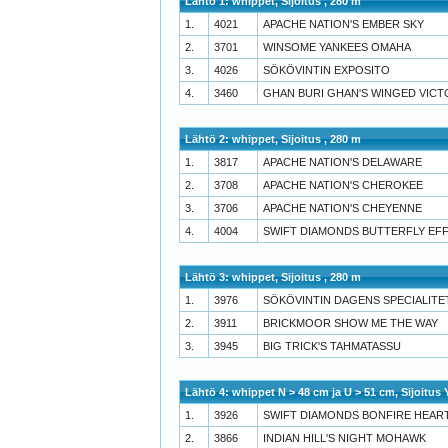
Lähtö 1: whippet, Sijoitus , 280 m
1.
4021
APACHE NATION'S EMBER SKY
2.
3701
WINSOME YANKEES OMAHA
3.
4026
SÖKÖVINTIN EXPOSITO
4.
3460
GHAN BURI GHAN'S WINGED VICT
Lähtö 2: whippet, Sijoitus , 280 m
1.
3817
APACHE NATION'S DELAWARE
2.
3708
APACHE NATION'S CHEROKEE
3.
3706
APACHE NATION'S CHEYENNE
4.
4004
SWIFT DIAMONDS BUTTERFLY EF
Lähtö 3: whippet, Sijoitus , 280 m
1.
3976
SÖKÖVINTIN DAGENS SPECIALITE
2.
3911
BRICKMOOR SHOW ME THE WAY
3.
3945
BIG TRICK'S TAHMATASSU
Lähtö 4: whippet N > 48 cm ja U > 51 cm, Sijoitus
1.
3926
SWIFT DIAMONDS BONFIRE HEAR
2.
3866
INDIAN HILL'S NIGHT MOHAWK