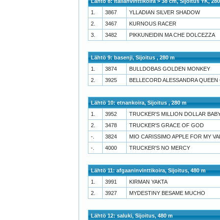
Lähtö 8: italianvinttikoira > 38 cm, Sijoitus YK, 28
1.
3867
YLLADIAN SILVER SHADOW
2.
3467
KURNOUS RACER
3.
3482
PIKKUNEIDIN MA CHE DOLCEZZA
Lähtö 9: basenji, Sijoitus , 280 m
1.
3874
BULLDOBAS GOLDEN MONKEY
2.
3925
BELLECORD ALESSANDRA QUEEN 
Lähtö 10: etnankoira, Sijoitus , 280 m
1.
3952
TRUCKER'S MILLION DOLLAR BAB
2.
3478
TRUCKER'S GRACE OF GOD
-.
3824
MIO CARISSIMO APPLE FOR MY VA
-.
4000
TRUCKER'S NO MERCY
Lähtö 11: afgaaninvinttikoira, Sijoitus, 480 m
1.
3991
KIRMAN YAKTA
2.
3927
MYDESTINY BESAME MUCHO
Lähtö 12: saluki, Sijoitus, 480 m