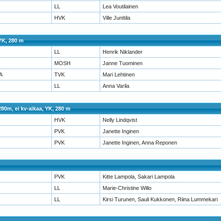
LL
Lea Voutilainen
HVK
Ville Junttila
 YK, 280 m
LL
Henrik Niklander
MOSH
Janne Tuominen
A
TVK
Mari Lehtinen
LL
Anna Varila
280m, ei kv-aikaa, YK, 280 m
HVK
Nelly Lindqvist
PVK
Janette Inginen
PVK
Janette Inginen, Anna Reponen
PVK
Kitte Lampola, Sakari Lampola
LL
Marie-Christine Willo
LL
Kirsi Turunen, Sauli Kukkonen, Riina Lummekari