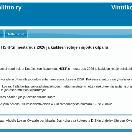
iitto ry
Vinttik
t
Mittamiehet
, HSKP:n mestaruus 2026 ja kaikkien rotujen sijoituskilpailu
uostiin perinteiset Kesälesken iltajuoksut, HSKP:n mestaruus 2026 ja kaikkien rotujen sijoitus
 koiralle ja 3 koiralle jouduttiin antamaan suorituksesta DISK. Kokeessa sattui vain yksi liev
koiraa. Tällä kertaa sai osallistua lähtöön, mutta muistutettiin että ratakokeen järjestämiso
is jatkossa muutkin kilpailuttajat.
os osallistujille ja toimihenkilöille illasta.
nte joka paransi YK italianvinttikoirien 480m rataennätystä huimalla 1.8 sekunnilla.
aan yhdelle koiran KV-ajalle per kilpailu. Jos koira saa kokeesta DISKin yhdellekään sen KV-a