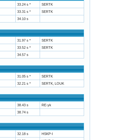
33.24 s *
SERTK
33.31 s *
SERTK
34.10 s
31.97 s *
SERTK
33.52 s *
SERTK
34.57 s
31.05 s *
SERTK
32.21 s *
SERTK, LOUK
38.43 s
RE-yk
38.74 s
32.18 s
HSKP-I