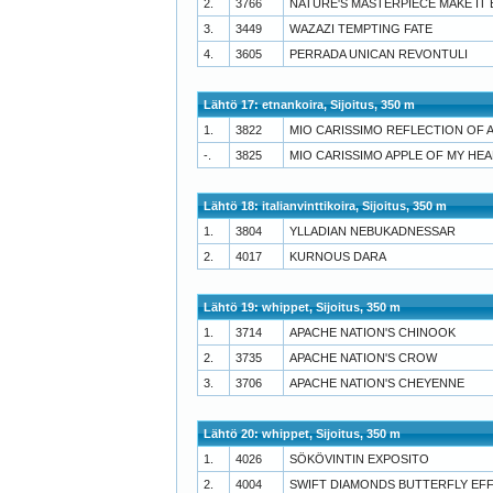
2.
3766
NATURE'S MASTERPIECE MAKE IT 
3.
3449
WAZAZI TEMPTING FATE
4.
3605
PERRADA UNICAN REVONTULI
Lähtö 17: etnankoira, Sijoitus, 350 m
1.
3822
MIO CARISSIMO REFLECTION OF 
-.
3825
MIO CARISSIMO APPLE OF MY HE
Lähtö 18: italianvinttikoira, Sijoitus, 350 m
1.
3804
YLLADIAN NEBUKADNESSAR
2.
4017
KURNOUS DARA
Lähtö 19: whippet, Sijoitus, 350 m
1.
3714
APACHE NATION'S CHINOOK
2.
3735
APACHE NATION'S CROW
3.
3706
APACHE NATION'S CHEYENNE
Lähtö 20: whippet, Sijoitus, 350 m
1.
4026
SÖKÖVINTIN EXPOSITO
2.
4004
SWIFT DIAMONDS BUTTERFLY EF