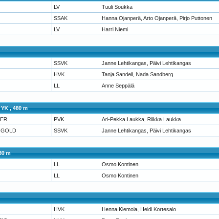
LV
Tuuli Soukka
SSAK
Hanna Ojanperä, Arto Ojanperä, Pirjo Puttonen
LV
Harri Niemi
SSVK
Janne Lehtikangas, Päivi Lehtikangas
HVK
Tanja Sandell, Nada Sandberg
LL
Anne Seppälä
 YK , 480 m
IER
PVK
Ari-Pekka Laukka, Riikka Laukka
Y GOLD
SSVK
Janne Lehtikangas, Päivi Lehtikangas
480 m
LL
Osmo Kontinen
LL
Osmo Kontinen
HVK
Henna Klemola, Heidi Kortesalo