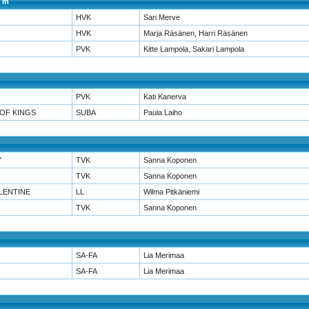
0 m
HVK
Sari Merve
HVK
Marja Räsänen, Harri Räsänen
PVK
Kitte Lampola, Sakari Lampola
PVK
Kati Kanerva
OF KINGS
SUBA
Paula Laiho
Y
TVK
Sanna Koponen
TVK
Sanna Koponen
LENTINE
LL
Wilma Pitkäniemi
TVK
Sanna Koponen
SA-FA
Lia Merimaa
SA-FA
Lia Merimaa