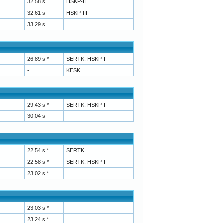
32.58 s
HSKP-II
32.61 s
HSKP-III
33.29 s
26.89 s *
SERTK, HSKP-I
-
KESK
29.43 s *
SERTK, HSKP-I
30.04 s
22.54 s *
SERTK
22.58 s *
SERTK, HSKP-I
23.02 s *
23.03 s *
23.24 s *