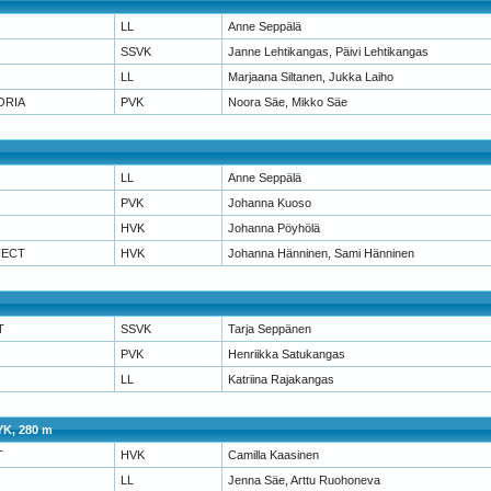
LL
Anne Seppälä
SSVK
Janne Lehtikangas, Päivi Lehtikangas
LL
Marjaana Siltanen, Jukka Laiho
ORIA
PVK
Noora Säe, Mikko Säe
LL
Anne Seppälä
PVK
Johanna Kuoso
HVK
Johanna Pöyhölä
FECT
HVK
Johanna Hänninen, Sami Hänninen
T
SSVK
Tarja Seppänen
PVK
Henriikka Satukangas
LL
Katriina Rajakangas
 YK, 280 m
T
HVK
Camilla Kaasinen
LL
Jenna Säe, Arttu Ruohoneva