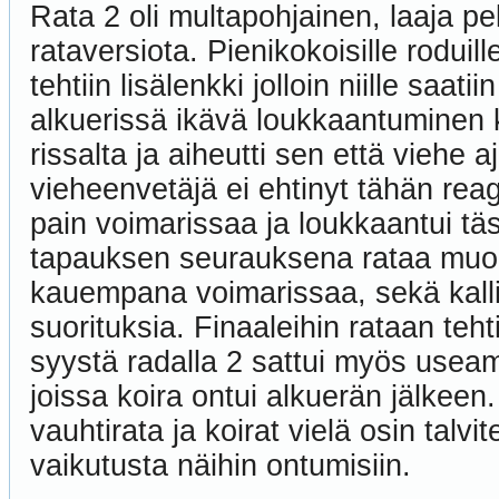
Rata 2 oli multapohjainen, laaja pel
rataversiota. Pienikokoisille roduill
tehtiin lisälenkki jolloin niille saati
alkuerissä ikävä loukkaantuminen
rissalta ja aiheutti sen että viehe a
vieheenvetäjä ei ehtinyt tähän reag
pain voimarissaa ja loukkaantui 
tapauksen seurauksena rataa muokat
kauempana voimarissaa, sekä kalli
suorituksia. Finaaleihin rataan teht
syystä radalla 2 sattui myös useamp
joissa koira ontui alkuerän jälkeen
vauhtirata ja koirat vielä osin talvit
vaikutusta näihin ontumisiin.