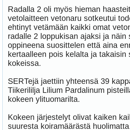
Radalla 2 oli myös hieman haastei
vetolaitteen vetonaru sotkeutui tode
ehtinyt vetämään kaikki omat vetons
radalle 2 loppukisan ajaksi ja näin 
oppineena suosittelen että aina en
kertaalleen pois kelalta ja takaisin
kokeissa.
SERTejä jaettiin yhteensä 39 kappa
Tiikerililja Lilium Pardalinum pist
kokeen ylituomarilta.
Kokeen järjestelyt olivat kaiken ka
suuresta koiramäärästä huolimatta