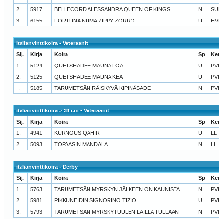
2.
5917
BELLECORD ALESSANDRA QUEEN OF KINGS
N
SU
3.
6155
FORTUNA NUMA ZIPPY ZORRO
U
HV
italianvinttikoira - Veteraanit
Sij.
Kirja
Koira
Sp
Ke
1.
5124
QUETSHADEE MAUNA LOA
U
PV
2.
5125
QUETSHADEE MAUNA KEA
U
PV
-.
5185
TARUMETSÄN RÄISKYVÄ KIPINÄSADE
N
PV
italianvinttikoira > 38 cm - Veteraanit
Sij.
Kirja
Koira
Sp
Ke
1.
4941
KURNOUS QAHIR
U
LL
2.
5093
TOPAASIN MANDALA
N
LL
italianvinttikoira - Derby
Sij.
Kirja
Koira
Sp
Ke
1.
5763
TARUMETSÄN MYRSKYN JÄLKEEN ON KAUNISTA
N
PV
2.
5981
PIKKUNEIDIN SIGNORINO TIZIO
U
PV
3.
5793
TARUMETSÄN MYRSKYTUULEN LAILLA TULLAAN
N
PV