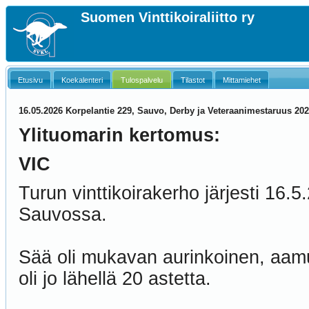
Suomen Vinttikoiraliitto ry
Etusivu
Koekalenteri
Tulospalvelu
Tilastot
Mittamiehet
16.05.2026 Korpelantie 229, Sauvo, Derby ja Veteraanimestaruus 20
Ylituomarin kertomus:
VIC
Turun vinttikoirakerho järjesti 16
Sauvossa.
Sää oli mukavan aurinkoinen, aamun
oli jo lähellä 20 astetta.