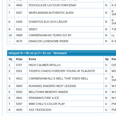
6.
4666
POHJOLA DE LA COUR D'ARCENAY
N
K-
K-
7.
5007
WHIPLANDIAN AUTHENTIC ALIEN
N
SV
K-
8.
5309
DYANITOS ELD OCH LÅGOR
N
SV
9.
5311
SINDY
N
TV
10.
4908
CARWENHAM AS TEARS GO BY
N
LL
-.
4575
DINACON LONESOME RIDER
N
K-
whippet N > 48 cm ja U > 51 cm - Veteraanit
Sij.
Kirja
Koira
Sp
Ke
1.
5757
HIGH CALIBER APOLLO
U
OS
2.
5301
TIGER'S CHAOS FOREVER YOUNG AT PLAUDITE
N
MO
K-
3.
4912
CARWENHAM ALL'S WELL THAT ENDS WELL
U
SV
4.
5883
RUNNING RAIDERS NEXT LEGEND
U
W-
5.
5550
BELLTOWN MEMORY MAKER
N
W-
6.
4841
ERIKMAN'S FIRE & ICE
N
W-
7.
5397
MIMI CHILL'S COLOR PLAY
U
PV
8.
4835
XXX TENTACION
U
PV