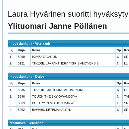
Laura Hyvärinen suoritti hyväksytys
Ylituomari Janne Pöllänen
rhodesiankoira - Veteraanit
Sij.
Kirja
Koira
Sp
Ke
1.
5299
IKIMBA OGAGUN
U
SR
2.
5121
TIIKERILILJA PANTHERA TIGRIS AMOYENSIS
N
LL
rhodesiankoira - Derby
Sij.
Kirja
Koira
Sp
Ke
1.
5935
TIIKERILILJA LILIUM PARDALINUM
N
LL
2.
5896
TOUCH THE SKY QWANDOYA
N
TV
3.
5969
POETRY IN MOTION MANWË
U
SR
4.
5962
BAWABU KETEMA KALONJI
U
SR
etnankoira - Veteraanit