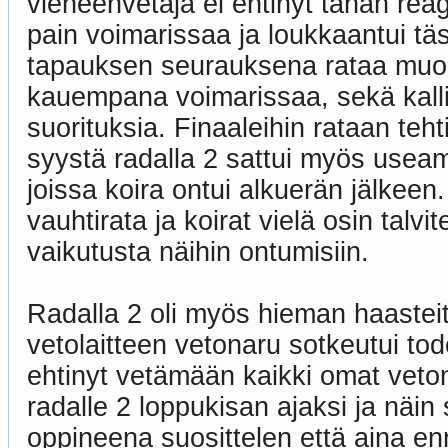
vieheenvetäjä ei ehtinyt tähän reag
pain voimarissaa ja loukkaantui 
tapauksen seurauksena rataa muokat
kauempana voimarissaa, sekä kalli
suorituksia. Finaaleihin rataan teht
syystä radalla 2 sattui myös useamp
joissa koira ontui alkuerän jälkeen
vauhtirata ja koirat vielä osin talvit
vaikutusta näihin ontumisiin.
Radalla 2 oli myös hieman haastei
vetolaitteen vetonaru sotkeutui tode
ehtinyt vetämään kaikki omat vetons
radalle 2 loppukisan ajaksi ja näin 
oppineena suosittelen että aina en