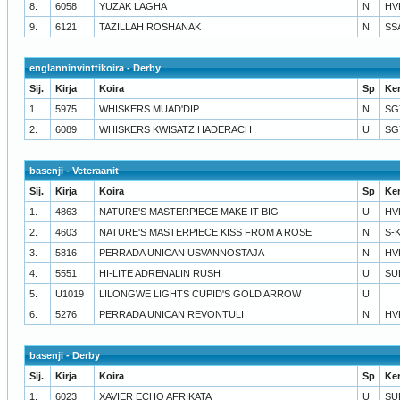
8.
6058
YUZAK LAGHA
N
HV
9.
6121
TAZILLAH ROSHANAK
N
SS
englanninvinttikoira - Derby
Sij.
Kirja
Koira
Sp
Ke
1.
5975
WHISKERS MUAD'DIP
N
SG
2.
6089
WHISKERS KWISATZ HADERACH
U
SG
basenji - Veteraanit
Sij.
Kirja
Koira
Sp
Ke
1.
4863
NATURE'S MASTERPIECE MAKE IT BIG
U
HV
2.
4603
NATURE'S MASTERPIECE KISS FROM A ROSE
N
S-
3.
5816
PERRADA UNICAN USVANNOSTAJA
N
HV
4.
5551
HI-LITE ADRENALIN RUSH
U
SU
5.
U1019
LILONGWE LIGHTS CUPID'S GOLD ARROW
U
6.
5276
PERRADA UNICAN REVONTULI
N
HV
basenji - Derby
Sij.
Kirja
Koira
Sp
Ke
1.
6023
XAVIER ECHO AFRIKATA
U
SU