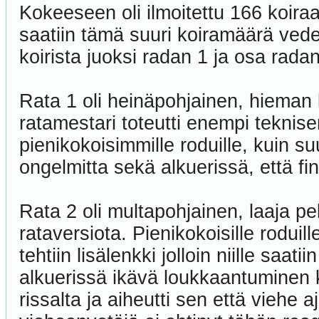
Kokeeseen oli ilmoitettu 166 koira
saatiin tämä suuri koiramäärä vede
koirista juoksi radan 1 ja osa radan 
Rata 1 oli heinäpohjainen, hieman k
ratamestari toteutti enempi tekni
pienikokoisimmille roduille, kuin su
ongelmitta sekä alkuerissä, että fi
Rata 2 oli multapohjainen, laaja pel
rataversiota. Pienikokoisille roduill
tehtiin lisälenkki jolloin niille saati
alkuerissä ikävä loukkaantuminen
rissalta ja aiheutti sen että viehe a