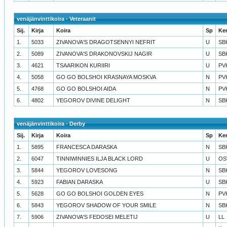
venäjänvinttikoira - Veteraanit
Sij.
Kirja
Koira
Sp
Ke
1.
5033
ZIVANOVA'S DRAGOTSENNYI NEFRIT
U
SB
2.
5089
ZIVANOVA'S DRAKONOVSKIJ NAGIR
U
SB
3.
4621
TSAARIKON KURIIRI
U
PV
4.
5058
GO GO BOLSHOI KRASNAYA MOSKVA
N
PV
5.
4768
GO GO BOLSHOI AIDA
N
PV
6.
4802
YEGOROV DIVINE DELIGHT
N
SB
venäjänvinttikoira - Derby
Sij.
Kirja
Koira
Sp
Ke
1.
5895
FRANCESCA DARASKA
N
SB
2.
6047
TINNIWINNIES ILJA BLACK LORD
U
OS
3.
5844
YEGOROV LOVESONG
N
SB
4.
5923
FABIAN DARASKA
U
SB
5.
5628
GO GO BOLSHOI GOLDEN EYES
N
PV
6.
5843
YEGOROV SHADOW OF YOUR SMILE
N
SB
7.
5906
ZIVANOVA'S FEDOSEI MELETIJ
U
LL