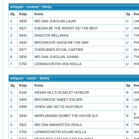
whippet - urokset - Derby
Sij.
Kirja
Koira
Sp
Ke
1.
5806
MEI DAN JUKOLAN LAURI
U
LV
2.
6027
ESEDRA BE THE WORST DO THE BEST
U
HV
3.
6043
DINACON MELLAKKA
U
TV
4.
5944
BRICKMOOR SHOW ME THE WAY
U
PV
5.
5977
CHERUBIM'S ROYAL CARTIER
U
W-
6.
5830
MEI DAN JUKOLAN JUHANI
U
TV
7.
5750
LEPAKKOVINTIN VIISI-NOLLA
U
HV
whippet - nartut - Derby
Sij.
Kirja
Koira
Sp
Ke
1.
6100
INDIAN HILL'S SCARLET HOWLER
N
HV
2.
5994
BRICKMOOR SWEET ESCAPE
N
LV
3.
5999
VIVIEN VAE VICTIS HOSTIBUS
N
LL
K-
4.
5834
WHIPLANDIAN DOBBY THE HOUSE ELF
N
SV
5.
5822
MEI DAN MÄNNISTÖN VENLA
N
TV
6.
5759
LEPAKKOVINTIN KOLME-NOLLA
N
W-
7.
5719
DEADLIEST CATCH'S SATA SALAMAA
N
TV