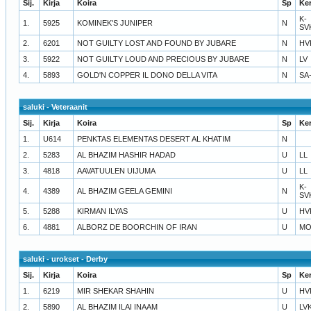
Sij.
Kirja
Koira
Sp
Ke
K-
1.
5925
KOMINEK'S JUNIPER
N
SV
2.
6201
NOT GUILTY LOST AND FOUND BY JUBARE
N
HV
3.
5922
NOT GUILTY LOUD AND PRECIOUS BY JUBARE
N
LV
4.
5893
GOLD'N COPPER IL DONO DELLA VITA
N
SA
saluki - Veteraanit
Sij.
Kirja
Koira
Sp
Ke
1.
U614
PENKTAS ELEMENTAS DESERT AL KHATIM
N
2.
5283
AL BHAZIM HASHIR HADAD
U
LL
3.
4818
AAVATUULEN UIJUMA
U
LL
K-
4.
4389
AL BHAZIM GEELA GEMINI
N
SV
5.
5288
KIRMAN ILYAS
U
HV
6.
4881
ALBORZ DE BOORCHIN OF IRAN
U
MO
saluki - urokset - Derby
Sij.
Kirja
Koira
Sp
Ke
1.
6219
MIR SHEKAR SHAHIN
U
HV
2.
5890
AL BHAZIM ILAI INAAM
U
LV