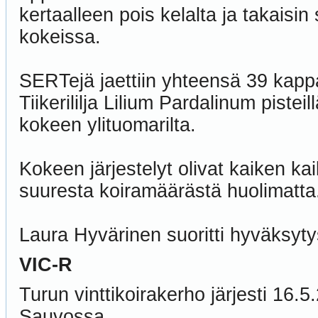
kertaalleen pois kelalta ja takaisin
kokeissa.
SERTejä jaettiin yhteensä 39 kappa
Tiikerililja Lilium Pardalinum pist
kokeen ylituomarilta.
Kokeen järjestelyt olivat kaiken ka
suuresta koiramäärästä huolimatta
Laura Hyvärinen suoritti hyväksytys
VIC-R
Turun vinttikoirakerho järjesti 16
Sauvossa.