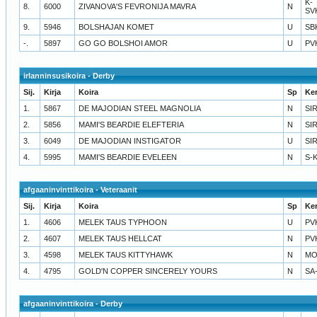
K-
8.
6000
ZIVANOVA'S FEVRONIJA MAVRA
N
SV
9.
5946
BOLSHAJAN KOMET
U
SB
-.
5897
GO GO BOLSHOI AMOR
U
PV
irlanninsusikoira - Derby
Sij.
Kirja
Koira
Sp
Ke
1.
5867
DE MAJODIAN STEEL MAGNOLIA
N
SI
2.
5856
MAMI'S BEARDIE ELEFTERIA
N
SI
3.
6049
DE MAJODIAN INSTIGATOR
U
SI
4.
5995
MAMI'S BEARDIE EVELEEN
N
S-
afgaaninvinttikoira - Veteraanit
Sij.
Kirja
Koira
Sp
Ke
1.
4606
MELEK TAUS TYPHOON
U
PV
2.
4607
MELEK TAUS HELLCAT
N
PV
3.
4598
MELEK TAUS KITTYHAWK
N
MO
4.
4795
GOLD'N COPPER SINCERELY YOURS
N
SA
afgaaninvinttikoira - Derby