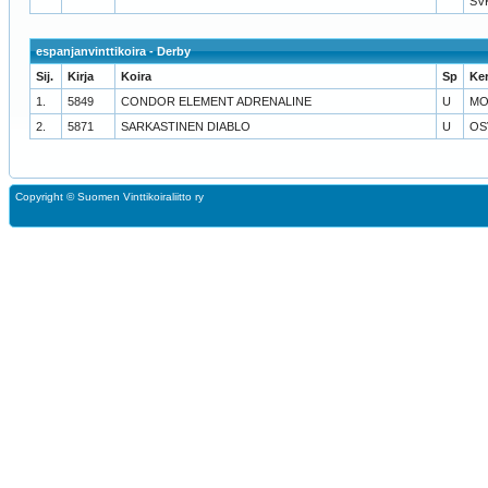
SV
espanjanvinttikoira - Derby
Sij.
Kirja
Koira
Sp
Ke
1.
5849
CONDOR ELEMENT ADRENALINE
U
MO
2.
5871
SARKASTINEN DIABLO
U
OS
Copyright ©
Suomen Vinttikoiraliitto ry