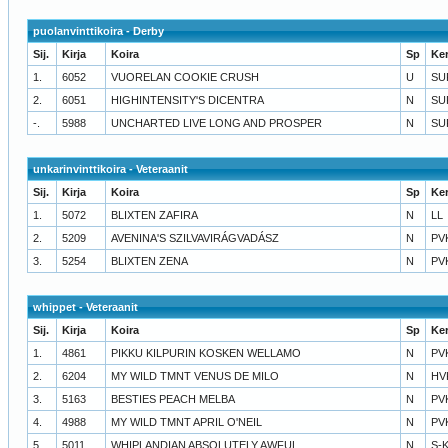
puolanvinttikoira - Derby
Sij.
Kirja
Koira
Sp
Ke
1.
6052
VUORELAN COOKIE CRUSH
U
SU
2.
6051
HIGHINTENSITY'S DICENTRA
N
SU
-.
5988
UNCHARTED LIVE LONG AND PROSPER
N
SU
unkarinvinttikoira - Veteraanit
Sij.
Kirja
Koira
Sp
Ke
1.
5072
BLIXTEN ZAFIRA
N
LL
2.
5209
AVENINA'S SZILVAVIRÁGVADÁSZ
N
PV
3.
5254
BLIXTEN ZENA
N
PV
whippet - Veteraanit
Sij.
Kirja
Koira
Sp
Ke
1.
4861
PIKKU KILPURIN KOSKEN WELLAMO
N
PV
2.
6204
MY WILD TMNT VENUS DE MILO
N
HV
3.
5163
BESTIES PEACH MELBA
N
PV
4.
4988
MY WILD TMNT APRIL O'NEIL
N
PV
5.
5011
WHIPLANDIAN ABSOLUTELY AWFUL
N
S-