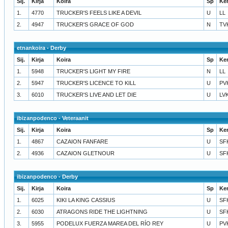
Sij.
Kirja
Koira
Sp
Ke
1.
4770
TRUCKER'S FEELS LIKE A DEVIL
U
LL
2.
4947
TRUCKER'S GRACE OF GOD
N
TV
etnankoira - Derby
Sij.
Kirja
Koira
Sp
Ke
1.
5948
TRUCKER'S LIGHT MY FIRE
N
LL
2.
5947
TRUCKER'S LICENCE TO KILL
U
PV
3.
6010
TRUCKER'S LIVE AND LET DIE
U
LV
ibizanpodenco - Veteraanit
Sij.
Kirja
Koira
Sp
Ke
1.
4867
CAZAION FANFARE
U
SF
2.
4936
CAZAION GLETNOUR
U
SF
ibizanpodenco - Derby
Sij.
Kirja
Koira
Sp
Ke
1.
6025
KIKI LA KING CASSIUS
U
SF
2.
6030
ATRAGONS RIDE THE LIGHTNING
U
SF
3.
5955
PODELUX FUERZA MAREA DEL RÍO REY
U
PV