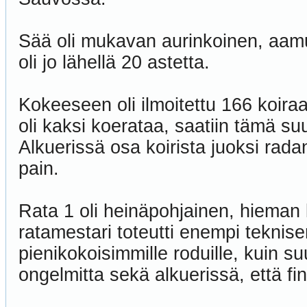
Sää oli mukavan aurinkoinen, aamun
oli jo lähellä 20 astetta.
Kokeeseen oli ilmoitettu 166 koiraa
oli kaksi koerataa, saatiin tämä s
Alkuerissä osa koirista juoksi radan
pain.
Rata 1 oli heinäpohjainen, hieman k
ratamestari toteutti enempi tekni
pienikokoisimmille roduille, kuin su
ongelmitta sekä alkuerissä, että fi