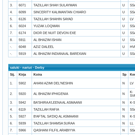
3.
6071
TAZILLAH SHAH SULAYMAN
U
SS
4.
6099
SINCERITY KALIMANTAN CHIARO
U
SS
5.
6126
TAZILLAH SHAHIN SAYAD
U
LV
6.
6024
YUZAK LOQMAN
U
SS
7.
6174
DIOR DE NUIT DEVON EXE
U
SS
8.
5911
AL BHAZIM ISHAN
U
SS
-.
6048
AZIZ DALEEL
U
HV
-.
5919
AL BHAZIM INDIANA AL BAREXIAN
U
SS
saluki - nartut - Derby
Sij.
Kirja
Koira
Sp
Ke
1.
5902
AHANI AZIMI DEL'NESHIN
N
LV
K-
2.
5920
AL BHAZIM IPHIGENIA
N
SV
3.
5942
BA'SHIRA A'LEENA AL ASMAANII
N
K-
4.
6119
TAZILLAH RAFIA
N
SS
5.
5927
B'AFTAL SA'DIQ AL ASMAANII
N
K-
6.
5939
TAZILLAH SHAMSA SURAA
N
LL
7.
5966
QASHANI FILFIL ARABIYYA
N
SS