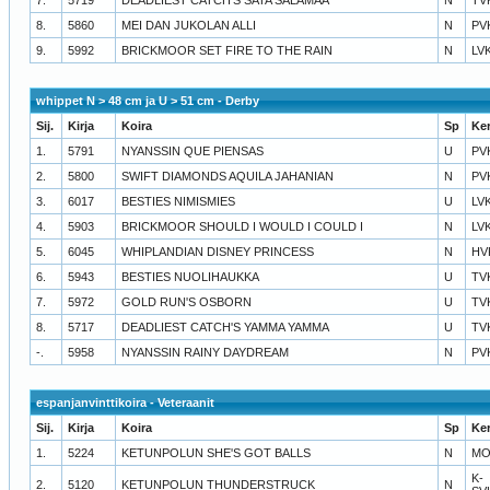
8.
5860
MEI DAN JUKOLAN ALLI
N
PV
9.
5992
BRICKMOOR SET FIRE TO THE RAIN
N
LV
whippet N > 48 cm ja U > 51 cm - Derby
Sij.
Kirja
Koira
Sp
Ke
1.
5791
NYANSSIN QUE PIENSAS
U
PV
2.
5800
SWIFT DIAMONDS AQUILA JAHANIAN
N
PV
3.
6017
BESTIES NIMISMIES
U
LV
4.
5903
BRICKMOOR SHOULD I WOULD I COULD I
N
LV
5.
6045
WHIPLANDIAN DISNEY PRINCESS
N
HV
6.
5943
BESTIES NUOLIHAUKKA
U
TV
7.
5972
GOLD RUN'S OSBORN
U
TV
8.
5717
DEADLIEST CATCH'S YAMMA YAMMA
U
TV
-.
5958
NYANSSIN RAINY DAYDREAM
N
PV
espanjanvinttikoira - Veteraanit
Sij.
Kirja
Koira
Sp
Ke
1.
5224
KETUNPOLUN SHE'S GOT BALLS
N
MO
K-
2.
5120
KETUNPOLUN THUNDERSTRUCK
N