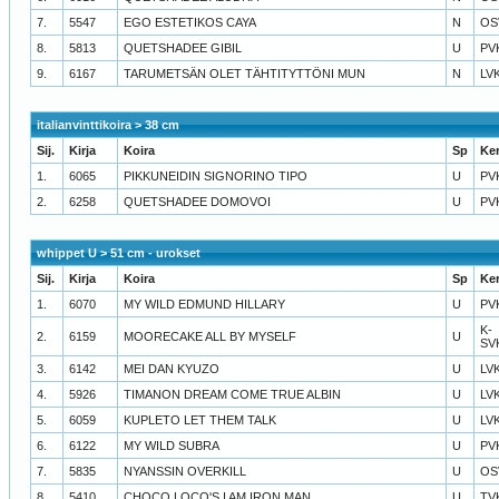
7.
5547
EGO ESTETIKOS CAYA
N
OS
8.
5813
QUETSHADEE GIBIL
U
PV
9.
6167
TARUMETSÄN OLET TÄHTITYTTÖNI MUN
N
LV
italianvinttikoira > 38 cm
Sij.
Kirja
Koira
Sp
Ke
1.
6065
PIKKUNEIDIN SIGNORINO TIPO
U
PV
2.
6258
QUETSHADEE DOMOVOI
U
PV
whippet U > 51 cm - urokset
Sij.
Kirja
Koira
Sp
Ke
1.
6070
MY WILD EDMUND HILLARY
U
PV
K-
2.
6159
MOORECAKE ALL BY MYSELF
U
SV
3.
6142
MEI DAN KYUZO
U
LV
4.
5926
TIMANON DREAM COME TRUE ALBIN
U
LV
5.
6059
KUPLETO LET THEM TALK
U
LV
6.
6122
MY WILD SUBRA
U
PV
7.
5835
NYANSSIN OVERKILL
U
OS
8.
5410
CHOCO LOCO'S I AM IRON MAN
U
TV