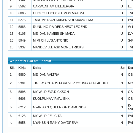
9.
5582
CARWENHAM BILLBERGIA
U
LL
10.
6085
CHOCO LOCO'S LUMOS MAXIMA
U
TV
11.
5275
TARUMETSÄN KAIKEN VOI SAAVUTTAA
U
PV
12.
5883
RUNNING RAIDERS NEXT LEGEND
U
W-
13.
6105
MEI DAN KAMBEI SHIMADA
U
LV
13.
5949
MIMI CHILL'S ANTONIO
U
S-
15.
5937
MANDEVILLE ASK MORE TRICKS
U
TV
whippet N > 48 cm - nartut
Sij.
Kirja
Koira
Sp
Ke
1.
5880
MEI DAN VALTRA
N
OS
2.
5301
TIGER'S CHAOS FOREVER YOUNG AT PLAUDITE
N
MO
3.
5898
MY WILD EVA DICKSON
N
OS
4.
5608
KUOLPUNA VIRVALIEKKI
N
OS
K-
5.
6212
NYANSSIN QUEEN OF DIAMONDS
N
SV
6.
6123
MY WILD FELICITA
N
PV
-.
5958
NYANSSIN RAINY DAYDREAM
N
PV