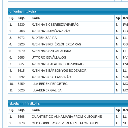
unkarinvinttikoira
Sij.
Kirja
Koira
Sp
Ke
1.
6230
AVENINA'S CSERESZNYEVIRÁG
N
PV
2.
6166
AVENINA'S MIMÓZAVIRÁG
N
OS
3.
5072
BLIXTEN ZAFIRA
N
LL
4.
6220
AVENINA'S FEHÉRLÓHEREVIRÁG
N
OS
5.
5070
AVENINA'S SZILVAPÁLINKA
N
LL
6.
5683
ÚTTÖRÖ BEVÁLLALOS
U
HV
7.
5627
AVENINA'S BALATON BODZAVIRÁG
N
PV
8.
5615
AVENINA'S BÁRSONYOS BODZABOR
N
LL
9.
6232
AVENINA'S CSILLAGVIRÁG
N
S-
10.
5459
ILLA-BEREK FERGETEG
N
MO
11.
6020
ILLA-BEREK GALIBA
N
MO
skotlanninhirvikoira
Sij.
Kirja
Koira
Sp
Ke
1.
5568
QUANTISTICO ANNA MARIA FROM KILBOURNE
N
LL
2.
5970
OLD COBBLER'S REVERENT ST FLORIANUS
U
SH