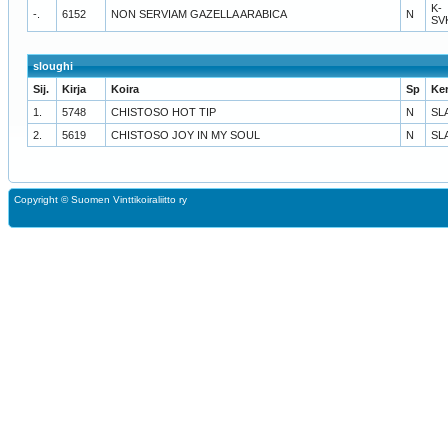
K-
-.
6152
NON SERVIAM GAZELLA ARABICA
N
SV
sloughi
Sij.
Kirja
Koira
Sp
Ke
1.
5748
CHISTOSO HOT TIP
N
SL
2.
5619
CHISTOSO JOY IN MY SOUL
N
SL
Copyright ©
Suomen Vinttikoiraliitto ry