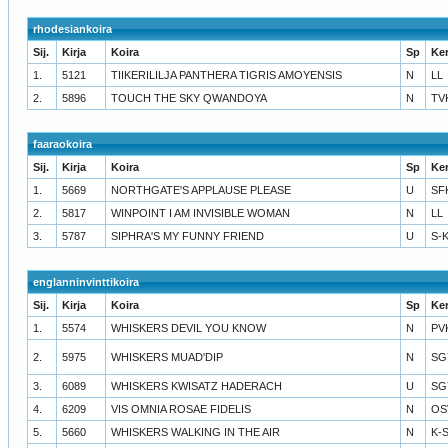
rhodesiankoira
Sij.
Kirja
Koira
Sp
Ke
1.
5121
TIIKERILILJA PANTHERA TIGRIS AMOYENSIS
N
LL
2.
5896
TOUCH THE SKY QWANDOYA
N
TV
faaraokoira
Sij.
Kirja
Koira
Sp
Ke
1.
5669
NORTHGATE'S APPLAUSE PLEASE
U
SF
2.
5817
WINPOINT I AM INVISIBLE WOMAN
N
LL
3.
5787
SIPHRA'S MY FUNNY FRIEND
U
S-
englanninvinttikoira
Sij.
Kirja
Koira
Sp
Ke
1.
5574
WHISKERS DEVIL YOU KNOW
N
PV
2.
5975
WHISKERS MUAD'DIP
N
SG
3.
6089
WHISKERS KWISATZ HADERACH
U
SG
4.
6209
VIS OMNIA ROSAE FIDELIS
N
OS
5.
5660
WHISKERS WALKING IN THE AIR
N
K-