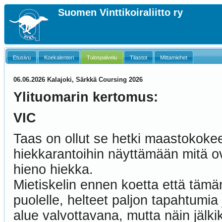
Suomen Vinttikoiraliitto ry
Etusivu
Koekalenteri
Tulospalvelu
Tilastot
Mittamiehet
06.06.2026 Kalajoki, Särkkä Coursing 2026
Ylituomarin kertomus:
VIC
Taas on ollut se hetki maastokokee
hiekkarantoihin näyttämään mitä o
hieno hiekka.
Mietiskelin ennen koetta että tämä
puolelle, helteet paljon tapahtumia 
alue valvottavana, mutta näin jälk