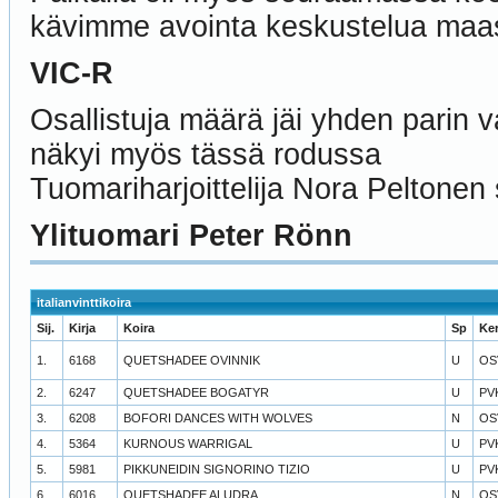
kävimme avointa keskustelua maa
VIC-R
Osallistuja määrä jäi yhden parin v
näkyi myös tässä rodussa
Tuomariharjoittelija Nora Peltonen 
Ylituomari Peter Rönn
italianvinttikoira
Sij.
Kirja
Koira
Sp
Ke
1.
6168
QUETSHADEE OVINNIK
U
OS
2.
6247
QUETSHADEE BOGATYR
U
PV
3.
6208
BOFORI DANCES WITH WOLVES
N
OS
4.
5364
KURNOUS WARRIGAL
U
PV
5.
5981
PIKKUNEIDIN SIGNORINO TIZIO
U
PV
6.
6016
QUETSHADEE ALUDRA
N
OS