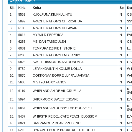
whippet - nartut
Sij.
Kirja
Koira
Sp
Ke
1.
5532
KUOLPUNA KIUKKULINTU
N
OS
2.
5899
APACHE NATION'S CHIRICAHUA
N
SS
3.
6108
APACHE NATION'S DELAWARE
N
LL
4.
5814
MY WILD FEDERICA
N
PV
5.
6255
MEI DAN TABBOULEH
N
OS
6.
6081
TEMPURA DZIKIE HISTORIE
N
LL
7.
6206
APACHE NATION'S EMBER SKY
N
LL
8.
5826
SWIFT DIAMONDS ASTRONOMIA
N
OS
9.
5759
LEPAKKOVINTIN KOLME-NOLLA
N
W-
10.
5870
OOKKONÄÄ BÖRREILLY PALIJAKASA
N
W-
11.
5685
MISTYQ FOXY FANCY
N
W-
K-
12.
6110
WHIPLANDIAN DE VIL CRUELLA
N
SV
13.
5994
BRICKMOOR SWEET ESCAPE
N
LV
K-
14.
5834
WHIPLANDIAN DOBBY THE HOUSE ELF
N
SV
15.
5437
WHIPSTRIPE DELICATE PEACH BLOSSOM
N
LV
16.
6021
SAGRAMOUR DEAR PRUDENCE
N
MO
17.
6210
DYNAMITEBOOM BROKE ALL THE RULES
N
OS