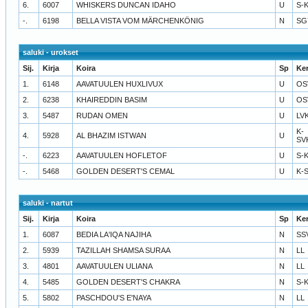
6.
6007
WHISKERS DUNCAN IDAHO
U
S-
-.
6198
BELLA VISTA VOM MÄRCHENKÖNIG
N
SG
saluki - urokset
Sij.
Kirja
Koira
Sp
Ke
1.
6148
AAVATUULEN HUXLIVUX
U
OS
2.
6238
KHAIREDDIN BASIM
U
OS
3.
5487
RUDAN OMEN
U
LV
K-
4.
5928
AL BHAZIM ISTWAN
U
SV
-.
6223
AAVATUULEN HOFLETOF
U
S-
-.
5468
GOLDEN DESERT'S CEMAL
U
K-
saluki - nartut
Sij.
Kirja
Koira
Sp
Ke
1.
6087
BEDIA LA'IQA NAJIHA
N
SS
2.
5939
TAZILLAH SHAMSA SURAA
N
LL
3.
4801
AAVATUULEN ULIANA
N
LL
4.
5485
GOLDEN DESERT'S CHAKRA
N
S-
5.
5802
PASCHDOU'S E'NAYA
N
LL