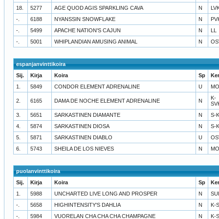
18.
5277
AGE QUOD AGIS SPARKLING CAVA
N
LV
-.
6188
NYANSSIN SNOWFLAKE
N
PV
-.
5499
APACHE NATION'S CAJUN
N
LL
-.
5001
WHIPLANDIAN AMUSING ANIMAL
N
OS
espanjanvinttikoira
Sij.
Kirja
Koira
Sp
Ke
1.
5849
CONDOR ELEMENT ADRENALINE
U
MO
K-
2.
6165
DAMA DE NOCHE ELEMENT ADRENALINE
N
SV
3.
5651
SARKASTINEN DIAMANTE
N
S-
4.
5874
SARKASTINEN DIOSA
N
S-
5.
5871
SARKASTINEN DIABLO
U
OS
6.
5743
SHEILA DE LOS NIEVES
N
MO
puolanvinttikoira
Sij.
Kirja
Koira
Sp
Ke
1.
5988
UNCHARTED LIVE LONG AND PROSPER
N
SU
-.
5658
HIGHINTENSITY'S DAHLIA
N
K-
-.
5984
VUORELAN CHA CHA CHA CHAMPAGNE
N
K-