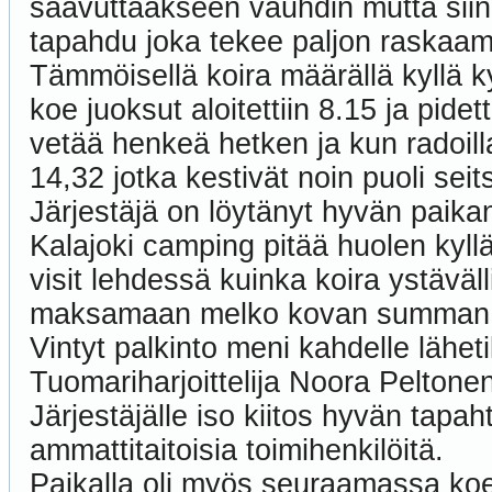
saavuttaakseen vauhdin mutta siinä
tapahdu joka tekee paljon raskaa
Tämmöisellä koira määrällä kyllä ky
koe juoksut aloitettiin 8.15 ja pide
vetää henkeä hetken ja kun radoilla
14,32 jotka kestivät noin puoli sei
Järjestäjä on löytänyt hyvän paikan
Kalajoki camping pitää huolen kyllä
visit lehdessä kuinka koira ystäväl
maksamaan melko kovan summan
Vintyt palkinto meni kahdelle lähet
Tuomariharjoittelija Noora Peltonen
Järjestäjälle iso kiitos hyvän tapah
ammattitaitoisia toimihenkilöitä.
Paikalla oli myös seuraamassa koet