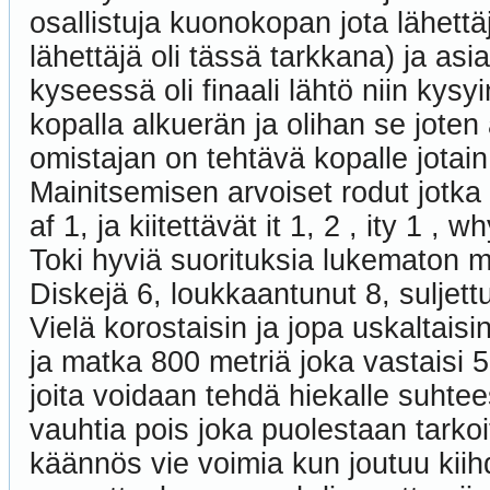
osallistuja kuonokopan jota lähettäj
lähettäjä oli tässä tarkkana) ja as
kyseessä oli finaali lähtö niin kysyi
kopalla alkuerän ja olihan se joten 
omistajan on tehtävä kopalle jotain
Mainitsemisen arvoiset rodut jotka 
af 1, ja kiitettävät it 1, 2 , ity 1 , 
Toki hyviä suorituksia lukematon 
Diskejä 6, loukkaantunut 8, suljettu
Vielä korostaisin ja jopa uskaltaisin
ja matka 800 metriä joka vastaisi 5
joita voidaan tehdä hiekalle suht
vauhtia pois joka puolestaan tarko
käännös vie voimia kun joutuu kiih