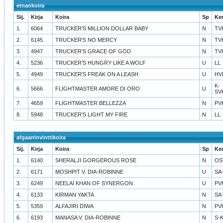
etnankoira
Sij.
Kirja
Koira
Sp
Ke
1.
6064
TRUCKER'S MILLION DOLLAR BABY
N
TV
2.
6145
TRUCKER'S NO MERCY
N
TV
3.
4947
TRUCKER'S GRACE OF GOD
N
TV
4.
5236
TRUCKER'S HUNGRY LIKE A WOLF
U
LL
5.
4949
TRUCKER'S FREAK ON A LEASH
U
HV
K-
6.
5666
FLIGHTMASTER AMORE DI ORO
U
SV
7.
4659
FLIGHTMASTER BELLEZZA
N
PV
8.
5948
TRUCKER'S LIGHT MY FIRE
N
LL
afgaaninvinttikoira
Sij.
Kirja
Koira
Sp
Ke
1.
6140
SHERALJI GORGEROUS ROSE
N
OS
2.
6171
MOSHPIT V. DIA-ROBINNE
U
SA
3.
6249
NEELAI KHAN OF SYNERGON
U
PV
4.
6133
KIRMAN YAKTA
N
SA
5.
5359
ALFAJIRI DIWA
N
PV
6.
6193
MANASA V. DIA-ROBINNE
N
S-