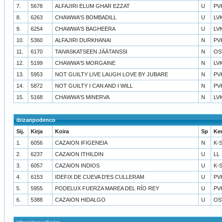
7.
5678
ALFAJIRI ELUM GHAR EZZAT
U
PV
8.
6263
CHAWWA'S BOMBADILL
U
LV
9.
6254
CHAWWA'S BAGHEERA
U
LV
10.
5360
ALFAJIRI DURKHANAI
N
PV
11.
6170
TAIVASKATSEEN JÄÄTANSSI
N
OS
12.
5199
CHAWWA'S MORGAINE
N
LV
13.
5953
NOT GUILTY LIVE LAUGH LOVE BY JUBARE
N
PV
14.
5872
NOT GUILTY I CAN AND I WILL
N
PV
15.
5168
CHAWWA'S MINERVA
N
LV
ibizanpodenco
Sij.
Kirja
Koira
Sp
Ke
1.
6056
CAZAION IFIGENEIA
N
K-
2.
6237
CAZAION ITHILDIN
U
LL
3.
6057
CAZAION INDIOS
U
K-
4.
6153
IDEFIX DE CUEVA D'ES CULLERAM
U
PV
5.
5955
PODELUX FUERZA MAREA DEL RÍO REY
U
PV
6.
5388
CAZAION HIDALGO
U
OS