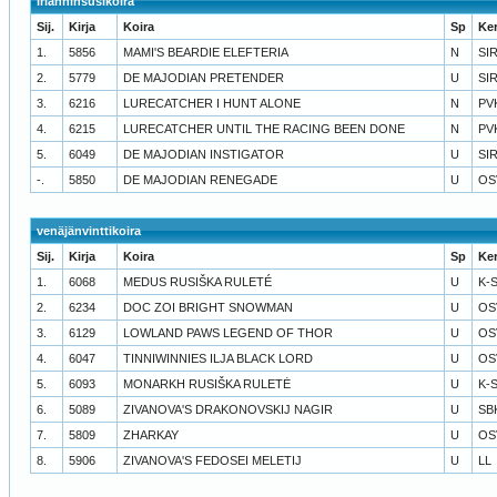
irlanninsusikoira
Sij.
Kirja
Koira
Sp
Ke
1.
5856
MAMI'S BEARDIE ELEFTERIA
N
SI
2.
5779
DE MAJODIAN PRETENDER
U
SI
3.
6216
LURECATCHER I HUNT ALONE
N
PV
4.
6215
LURECATCHER UNTIL THE RACING BEEN DONE
N
PV
5.
6049
DE MAJODIAN INSTIGATOR
U
SI
-.
5850
DE MAJODIAN RENEGADE
U
OS
venäjänvinttikoira
Sij.
Kirja
Koira
Sp
Ke
1.
6068
MEDUS RUSIŠKA RULETÉ
U
K-
2.
6234
DOC ZOI BRIGHT SNOWMAN
U
OS
3.
6129
LOWLAND PAWS LEGEND OF THOR
U
OS
4.
6047
TINNIWINNIES ILJA BLACK LORD
U
OS
5.
6093
MONARKH RUSIŠKA RULETĖ
U
K-
6.
5089
ZIVANOVA'S DRAKONOVSKIJ NAGIR
U
SB
7.
5809
ZHARKAY
U
OS
8.
5906
ZIVANOVA'S FEDOSEI MELETIJ
U
LL