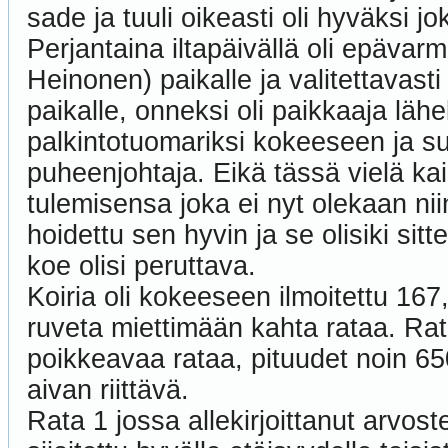
sade ja tuuli oikeasti oli hyväksi jok
Perjantaina iltapäivällä oli epäva
Heinonen) paikalle ja valitettavast
paikalle, onneksi oli paikkaaja lähe
palkintotuomariksi kokeeseen ja s
puheenjohtaja. Eikä tässä vielä ka
tulemisensa joka ei nyt olekaan nii
hoidettu sen hyvin ja se olisiki sit
koe olisi peruttava.
Koiria oli kokeeseen ilmoitettu 167, 
ruveta miettimään kahta rataa. Rata
poikkeavaa rataa, pituudet noin 6
aivan riittävä.
Rata 1 jossa allekirjoittanut arvost