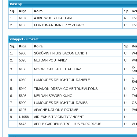
basenji
Sij.
Kirja
Koira
Sp
Ke
1.
6197
AJIBU WHOS THAT GIRL
N
HV
2.
6155
FORTUNA NUMA ZIPPY ZORRO
U
HV
whippet - urokset
Sij.
Kirja
Koira
Sp
Ke
1.
5908
SÖKÖVINTIN BIG BACON BANDIT
U
W-
2.
5393
MEI DAN POUTAPILVI
U
PV
K-
3.
6160
MOORECAKE ALL THAT I HAVE
U
SV
K-
4.
6069
LUMOURES DELIGHTFUL DANIELE
U
SV
5.
5940
TIMANON DREAM COME TRUE ALFONS
U
LV
6.
5605
MEI DAN SPADER KUNG
U
TV
7.
5900
LUMOURES DELIGHTFUL DAVIES
U
OS
8.
6107
APACHE NATION'S DOTAME
U
PV
9.
U1058
AIR-EXHIBIT VICINITY VINCENT
U
-.
5473
APPLE GARDEN'S TROLLIUS EUROPAEUS
U
W-