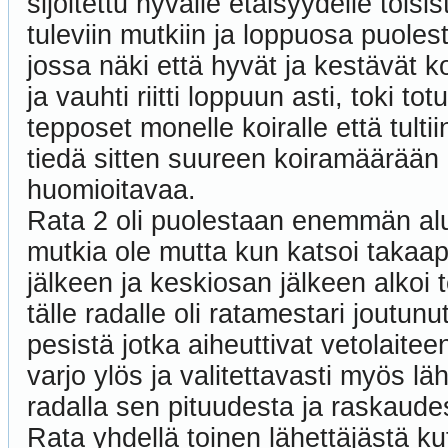
sijoitettu hyvälle etäisyydelle tois
tuleviin mutkiin ja loppuosa puolest
jossa näki että hyvät ja kestävät ko
ja vauhti riitti loppuun asti, toki 
tepposet monelle koiralle että tult
tiedä sitten suureen koiramäärään rii
huomioitavaa.
Rata 2 oli puolestaan enemmän aluss
mutkia ole mutta kun katsoi takaap
jälkeen ja keskiosan jälkeen alkoi t
tälle radalle oli ratamestari joutu
pesistä jotka aiheuttivat vetolaiteen
varjo ylös ja valitettavasti myös läh
radalla sen pituudesta ja raskaudesta
Rata yhdellä toinen lähettäjästä ku