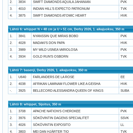
2.
3834
SWIFT DIAMONDS AQUILA JAHANIAN
PVK
3.
4010
INDIAN HILL'S EXPECTO PATRONUM
TVK
4.
3875
SWIFT DIAMONDS ATOMIC HEART
HVK
Lähtö 6: whippet N > 48 cm ja U > 51 cm, Derby 2026, 1. aikajuoksu, 350 m
1.
3841
NYANSSIN QUE MIRAS BOBO
PVK
2.
4028
MADAKI'S DON PAPA
HVK
3.
3989
MY WILD USNEA VARIOLOSA
PVK
4.
3934
GOLD RUN'S OSBORN
TVK
Lähtö 7: basenji, Derby 2026, 1. aikajuoksu, 350 m
1.
U640
FARLANDERS DE LA ROSE
EE
2.
4038
AFRIKAN LAMINAM FLOWER LIKE A GEISHA
HVK
-.
3925
BELLECORD ALESSANDRA QUEEN OF KINGS
SUBA
Lähtö 8: whippet, Sijoitus, 350 m
1.
3708
APACHE NATION'S CHEROKEE
PVK
2.
3976
SÖKÖVINTIN DAGENS SPECIALITET
SSVK
3.
4026
SÖKÖVINTIN EXPOSITO
LL
4.
3803
MEI DAN HJÄRTER TIO
TVK