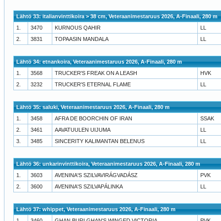
Lähtö 33: italianvinttikoira > 38 cm, Veteraanimestaruus 2026, A-Finaali, 280 m
1.
3470
KURNOUS QAHIR
LL
2.
3831
TOPAASIN MANDALA
LL
Lähtö 34: etnankoira, Veteraanimestaruus 2026, A-Finaali, 280 m
1.
3568
TRUCKER'S FREAK ON A LEASH
HVK
2.
3232
TRUCKER'S ETERNAL FLAME
LL
Lähtö 35: saluki, Veteraanimestaruus 2026, A-Finaali, 280 m
1.
3458
AFRA DE BOORCHIN OF IRAN
SSAK
2.
3461
AAVATUULEN UIJUMA
LL
3.
3485
SINCERITY KALIMANTAN BELENUS
LL
Lähtö 36: unkarinvinttikoira, Veteraanimestaruus 2026, A-Finaali, 280 m
1.
3603
AVENINA'S SZILVAVIRÁGVADÁSZ
PVK
2.
3600
AVENINA'S SZILVAPÁLINKA
LL
Lähtö 37: whippet, Veteraanimestaruus 2026, A-Finaali, 280 m
1.
3460
GHAN BURI GHAN'S WINGED VICTORIA
PVK