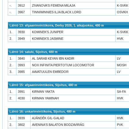
-.
3912
ZIVANOVA'S FEMENA MILAJA
K-SVKK
-.
3967
TINNIWINNIES ILJA BLACK LORD
OSVKH
Lähtö 13: afgaaninvinttikoira, Derby 2026, 1. aikajuoksu, 480 m
1.
3930
KOMINEK'S JUNIPER
K-SVKK
2.
3949
KOMINEK'S JASMINE
HVK
Lähtö 14: saluki, Sijoitus, 480 m
1.
3840
AL SARAB KEYAN IBN KADIR
LV
2.
3993
NOX INFINITA PIERTOTUM LOCOMOTOR
MOSH
3.
3985
AAVATUULEN EMBEDOR
LV
Lähtö 15: afgaaninvinttikoira, Sijoitus, 480 m
1.
3991
KIRMAN YAKTA
SA-FA
2.
4030
KIRMAN YAMINAH
HVK
Lähtö 16: unkarinvinttikoira, Sijoitus, 480 m
1.
3939
AJÁNDÉK GIL-GALAD
HVK
2.
3802
AVENINA'S BALATON BODZAVIRÁG
PVK