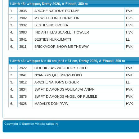
Lähtö 45: whippet, Derby 2026, A-Finaali, 350 m
1.
3835
APACHE NATION'S DOTAME
PVK
2.
3902
MY WILD CONCHORAPTOR
HVK
3.
3932
BESTIES NOKIPOIKA
HVK
4.
3983
INDIAN HILL'S SCARLET HOWLER
HVK
5.
3941
BESTIES NUKKUMATTI
LL
6.
3911
BRICKMOOR SHOW ME THE WAY
PVK
Lähtö 46: whippet N > 48 cm ja U > 51 cm, Derby 2026, A-Finaali, 350 m
1.
3922
OOCHIGEA'S WOODOO'S CHILD
PVK
2.
3841
NYANSSIN QUE MIRAS BOBO
PVK
3.
3812
APACHE NATION'S DIGGER
LL
4.
3834
SWIFT DIAMONDS AQUILA JAHANIAN
PVK
5.
3878
SWIFT DIAMONDS ANGEL OF RUMBLE
PVK
6.
4028
MADAKI'S DON PAPA
HVK
Copyright ©
Suomen Vinttikoiraliitto ry