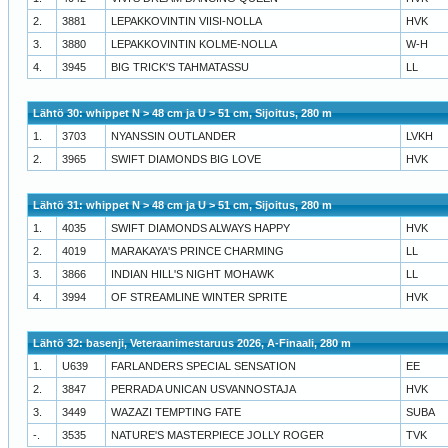
2.
3881
LEPAKKOVINTIN VIISI-NOLLA
HVK
3.
3880
LEPAKKOVINTIN KOLME-NOLLA
W-H
4.
3945
BIG TRICK'S TAHMATASSU
LL
Lähtö 30: whippet N > 48 cm ja U > 51 cm, Sijoitus, 280 m
1.
3703
NYANSSIN OUTLANDER
LVKH
2.
3965
SWIFT DIAMONDS BIG LOVE
HVK
Lähtö 31: whippet N > 48 cm ja U > 51 cm, Sijoitus, 280 m
1.
4035
SWIFT DIAMONDS ALWAYS HAPPY
HVK
2.
4019
MARAKAYA'S PRINCE CHARMING
LL
3.
3866
INDIAN HILL'S NIGHT MOHAWK
LL
4.
3994
OF STREAMLINE WINTER SPRITE
HVK
Lähtö 32: basenji, Veteraanimestaruus 2026, A-Finaali, 280 m
1.
U639
FARLANDERS SPECIAL SENSATION
EE
2.
3847
PERRADA UNICAN USVANNOSTAJA
HVK
3.
3449
WAZAZI TEMPTING FATE
SUBA
-.
3535
NATURE'S MASTERPIECE JOLLY ROGER
TVK