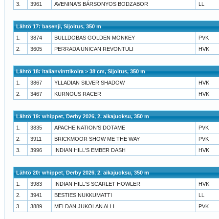
3.
3961
AVENINA'S BÁRSONYOS BODZABOR
LL
Lähtö 17: basenji, Sijoitus, 350 m
1.
3874
BULLDOBAS GOLDEN MONKEY
PVK
2.
3605
PERRADA UNICAN REVONTULI
HVK
Lähtö 18: italianvinttikoira > 38 cm, Sijoitus, 350 m
1.
3867
YLLADIAN SILVER SHADOW
HVK
2.
3467
KURNOUS RACER
HVK
Lähtö 19: whippet, Derby 2026, 2. aikajuoksu, 350 m
1.
3835
APACHE NATION'S DOTAME
PVK
2.
3911
BRICKMOOR SHOW ME THE WAY
PVK
3.
3996
INDIAN HILL'S EMBER DASH
HVK
Lähtö 20: whippet, Derby 2026, 2. aikajuoksu, 350 m
1.
3983
INDIAN HILL'S SCARLET HOWLER
HVK
2.
3941
BESTIES NUKKUMATTI
LL
3.
3889
MEI DAN JUKOLAN ALLI
PVK