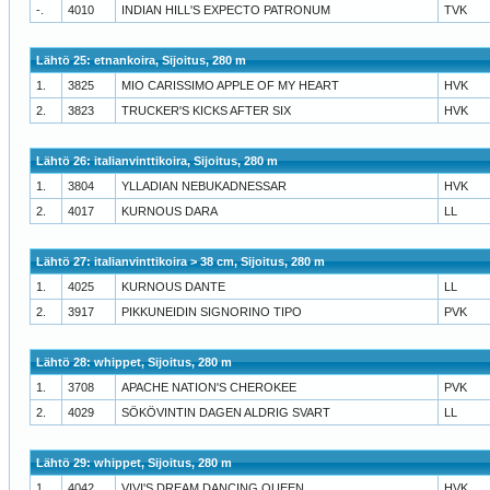
-.
4010
INDIAN HILL'S EXPECTO PATRONUM
TVK
Lähtö 25: etnankoira, Sijoitus, 280 m
1.
3825
MIO CARISSIMO APPLE OF MY HEART
HVK
2.
3823
TRUCKER'S KICKS AFTER SIX
HVK
Lähtö 26: italianvinttikoira, Sijoitus, 280 m
1.
3804
YLLADIAN NEBUKADNESSAR
HVK
2.
4017
KURNOUS DARA
LL
Lähtö 27: italianvinttikoira > 38 cm, Sijoitus, 280 m
1.
4025
KURNOUS DANTE
LL
2.
3917
PIKKUNEIDIN SIGNORINO TIPO
PVK
Lähtö 28: whippet, Sijoitus, 280 m
1.
3708
APACHE NATION'S CHEROKEE
PVK
2.
4029
SÖKÖVINTIN DAGEN ALDRIG SVART
LL
Lähtö 29: whippet, Sijoitus, 280 m
1.
4042
VIVI'S DREAM DANCING QUEEN
HVK