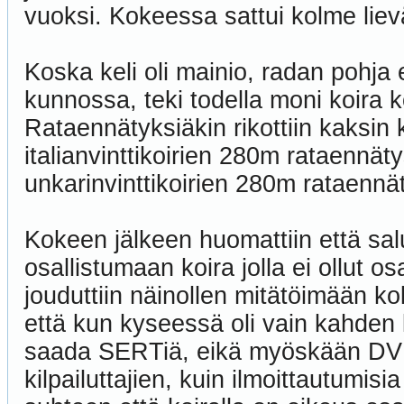
vuoksi. Kokeessa sattui kolme lie
Koska keli oli mainio, radan pohja 
kunnossa, teki todella moni koir
Rataennätyksiäkin rikottiin kaksin
italianvinttikoirien 280m rataennät
unkarinvinttikoirien 280m rataennä
Kokeen jälkeen huomattiin että sal
osallistumaan koira jolla ei ollut os
jouduttiin näinollen mitätöimään kok
että kun kyseessä oli vain kahden ko
saada SERTiä, eikä myöskään DVR t
kilpailuttajien, kuin ilmoittautumis