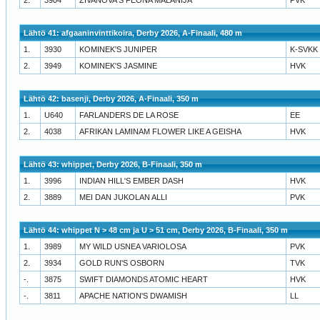
Lähtö 41: afgaaninvinttikoira, Derby 2026, A-Finaali, 480 m
1.
3930
KOMINEK'S JUNIPER
K-SVKK
2.
3949
KOMINEK'S JASMINE
HVK
Lähtö 42: basenji, Derby 2026, A-Finaali, 350 m
1.
U640
FARLANDERS DE LA ROSE
EE
2.
4038
AFRIKAN LAMINAM FLOWER LIKE A GEISHA
HVK
Lähtö 43: whippet, Derby 2026, B-Finaali, 350 m
1.
3996
INDIAN HILL'S EMBER DASH
HVK
2.
3889
MEI DAN JUKOLAN ALLI
PVK
Lähtö 44: whippet N > 48 cm ja U > 51 cm, Derby 2026, B-Finaali, 350 m
1.
3989
MY WILD USNEA VARIOLOSA
PVK
2.
3934
GOLD RUN'S OSBORN
TVK
-.
3875
SWIFT DIAMONDS ATOMIC HEART
HVK
-.
3811
APACHE NATION'S DWAMISH
LL