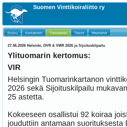
Suomen Vinttikoiraliitto ry
Etusivu
Koekalenteri
Tulospalvelu
Tilastot
Mittamiehet
27.06.2026 Helsinki, DVR & VMR 2026 ja Sijoituskilpailu
Ylituomarin kertomus:
VIR
Helsingin Tuomarinkartanon vintti
2026 sekä Sijoituskilpailu mukavan
25 astetta.
Kokeeseen osallistui 92 koiraa joist
jouduttiin antamaan suorituksesta