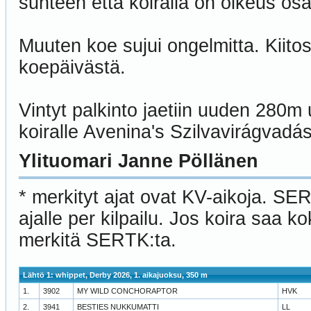
suhteen että koiralla on oikeus os
Muuten koe sujui ongelmitta. Kiitos 
koepäivästä.
Vintyt palkinto jaetiin uuden 280m 
koiralle Avenina's Szilvavirágvadás
Ylituomari Janne Pöllänen
* merkityt ajat ovat KV-aikoja. SE
ajalle per kilpailu. Jos koira saa 
merkitä SERTK:ta.
Lähtö 1: whippet, Derby 2026, 1. aikajuoksu, 350 m
1.
3902
MY WILD CONCHORAPTOR
HVK
2.
3941
BESTIES NUKKUMATTI
LL