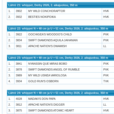
Lähtö 21: whippet, Derby 2026, 2. aikajuoksu, 350 m
1.
3902
MY WILD CONCHORAPTOR
HVK
2.
3932
BESTIES NOKIPOIKA
HVK
Lähtö 22: whippet N > 48 cm ja U > 51 cm, Derby 2026, 2. aikajuoksu, 350 m
1.
3922
OOCHIGEA'S WOODOO'S CHILD
PVK
2.
3834
SWIFT DIAMONDS AQUILA JAHANIAN
PVK
3.
3811
APACHE NATION'S DWAMISH
LL
Lähtö 23: whippet N > 48 cm ja U > 51 cm, Derby 2026, 2. aikajuoksu, 350 m
1.
3841
NYANSSIN QUE MIRAS BOBO
PVK
2.
3878
SWIFT DIAMONDS ANGEL OF RUMBLE
PVK
3.
3989
MY WILD USNEA VARIOLOSA
PVK
4.
3934
GOLD RUN'S OSBORN
TVK
Lähtö 24: whippet N > 48 cm ja U > 51 cm, Derby 2026, 2. aikajuoksu, 350 m
1.
4028
MADAKI'S DON PAPA
HVK
2.
3812
APACHE NATION'S DIGGER
LL
3.
3875
SWIFT DIAMONDS ATOMIC HEART
HVK