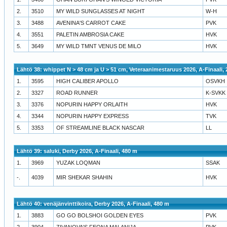
2.
3510
MY WILD SUNGLASSES AT NIGHT
W-H
3.
3488
AVENINA'S CARROT CAKE
PVK
4.
3551
PALETIN AMBROSIA CAKE
HVK
5.
3649
MY WILD TMNT VENUS DE MILO
HVK
Lähtö 38: whippet N > 48 cm ja U > 51 cm, Veteraanimestaruus 2026, A-Finaali,
1.
3595
HIGH CALIBER APOLLO
OSVKH
2.
3327
ROAD RUNNER
K-SVKK
3.
3376
NOPURIN HAPPY ORLAITH
HVK
4.
3344
NOPURIN HAPPY EXPRESS
TVK
5.
3353
OF STREAMLINE BLACK NASCAR
LL
Lähtö 39: saluki, Derby 2026, A-Finaali, 480 m
1.
3969
YUZAK LOQMAN
SSAK
-.
4039
MIR SHEKAR SHAHIN
HVK
Lähtö 40: venäjänvinttikoira, Derby 2026, A-Finaali, 480 m
1.
3883
GO GO BOLSHOI GOLDEN EYES
PVK
2.
3904
ZIVANOVA'S FEONA MALANIJA
PVK