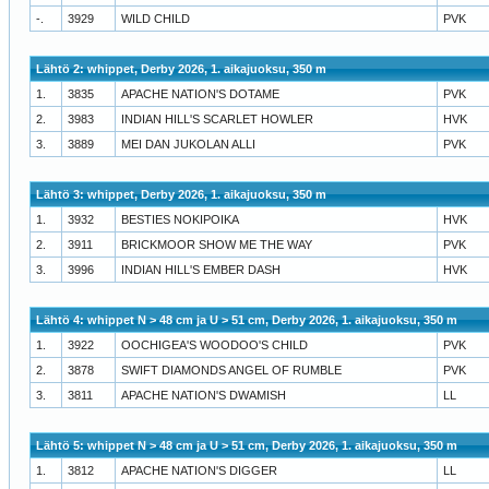
-.
3929
WILD CHILD
PVK
Lähtö 2: whippet, Derby 2026, 1. aikajuoksu, 350 m
1.
3835
APACHE NATION'S DOTAME
PVK
2.
3983
INDIAN HILL'S SCARLET HOWLER
HVK
3.
3889
MEI DAN JUKOLAN ALLI
PVK
Lähtö 3: whippet, Derby 2026, 1. aikajuoksu, 350 m
1.
3932
BESTIES NOKIPOIKA
HVK
2.
3911
BRICKMOOR SHOW ME THE WAY
PVK
3.
3996
INDIAN HILL'S EMBER DASH
HVK
Lähtö 4: whippet N > 48 cm ja U > 51 cm, Derby 2026, 1. aikajuoksu, 350 m
1.
3922
OOCHIGEA'S WOODOO'S CHILD
PVK
2.
3878
SWIFT DIAMONDS ANGEL OF RUMBLE
PVK
3.
3811
APACHE NATION'S DWAMISH
LL
Lähtö 5: whippet N > 48 cm ja U > 51 cm, Derby 2026, 1. aikajuoksu, 350 m
1.
3812
APACHE NATION'S DIGGER
LL