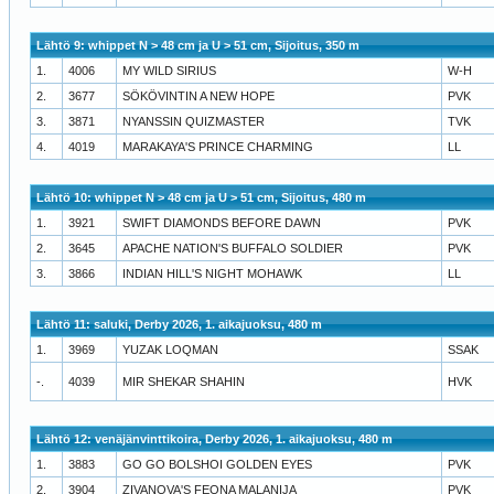
Lähtö 9: whippet N > 48 cm ja U > 51 cm, Sijoitus, 350 m
1.
4006
MY WILD SIRIUS
W-H
2.
3677
SÖKÖVINTIN A NEW HOPE
PVK
3.
3871
NYANSSIN QUIZMASTER
TVK
4.
4019
MARAKAYA'S PRINCE CHARMING
LL
Lähtö 10: whippet N > 48 cm ja U > 51 cm, Sijoitus, 480 m
1.
3921
SWIFT DIAMONDS BEFORE DAWN
PVK
2.
3645
APACHE NATION'S BUFFALO SOLDIER
PVK
3.
3866
INDIAN HILL'S NIGHT MOHAWK
LL
Lähtö 11: saluki, Derby 2026, 1. aikajuoksu, 480 m
1.
3969
YUZAK LOQMAN
SSAK
-.
4039
MIR SHEKAR SHAHIN
HVK
Lähtö 12: venäjänvinttikoira, Derby 2026, 1. aikajuoksu, 480 m
1.
3883
GO GO BOLSHOI GOLDEN EYES
PVK
2.
3904
ZIVANOVA'S FEONA MALANIJA
PVK