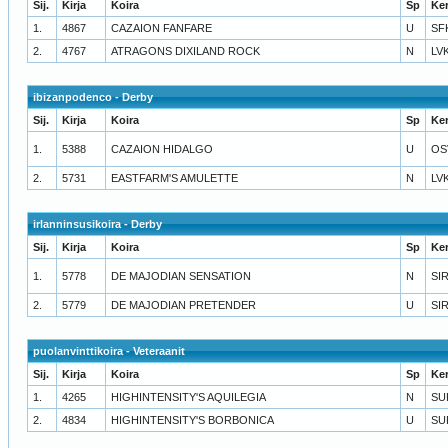
Sij.
Kirja
Koira
Sp
Ke
1.
4867
CAZAION FANFARE
U
SF
2.
4767
ATRAGONS DIXILAND ROCK
N
LV
ibizanpodenco - Derby
Sij.
Kirja
Koira
Sp
Ke
1.
5388
CAZAION HIDALGO
U
OS
2.
5731
EASTFARM'S AMULETTE
N
LV
irlanninsusikoira - Derby
Sij.
Kirja
Koira
Sp
Ke
1.
5778
DE MAJODIAN SENSATION
N
SI
2.
5779
DE MAJODIAN PRETENDER
U
SI
puolanvinttikoira - Veteraanit
Sij.
Kirja
Koira
Sp
Ke
1.
4265
HIGHINTENSITY'S AQUILEGIA
N
SU
2.
4834
HIGHINTENSITY'S BORBONICA
U
SU