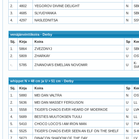
2.
4802
YEGOROV DIVINE DELIGHT
N
SB
3.
4685
SLYUDYANKA
N
SB
4.
4297
NASLEDNITSA
N
SS
venäjänvinttikoira - Derby
Sij.
Kirja
Koira
Sp
Ke
1.
5864
ZVEZDNYJ
U
SB
2.
5809
ZHARKAY
U
OS
K-
-.
5785
ZIVANOVA'S EMELJAN NOVOMIR
U
SV
whippet N > 48 cm ja U > 51 cm - Derby
Sij.
Kirja
Koira
Sp
Ke
1.
5880
MEI DAN VALTRA
N
OS
2.
5636
MEI DAN MASSEY FERGUSON
U
LL
3.
5558
TIGER'S CHAOS EVER HEARD OF MOERKOE
U
LV
4.
5689
BESTIES MUUTOKSEN TUULI
N
LL
5.
5410
CHOCO LOCO'S I AM IRON MAN
U
TV
6.
5525
TIGER'S CHAOS EVER SEEN AN ELF ON THE SHELF
N
S-
7.
5673
DINACON SHADOW OF THE DAY
U
LV