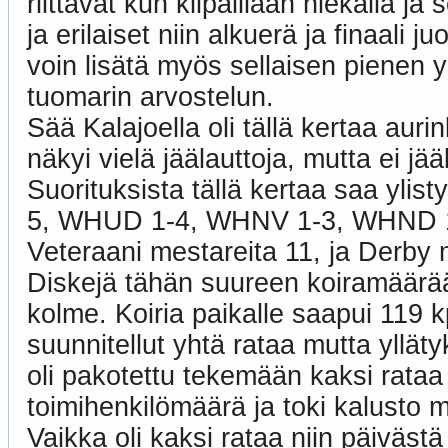
riittävät kun kilpaillaan hiekalla ja
ja erilaiset niin alkuerä ja finaali 
voin lisätä myös sellaisen pienen y
tuomarin arvostelun.
Sää Kalajoella oli tällä kertaa aur
näkyi vielä jäälauttoja, mutta ei jä
Suorituksista tällä kertaa saa yli
5, WHUD 1-4, WHNV 1-3, WHND 1-
Veteraani mestareita 11, ja Derby m
Diskejä tähän suureen koiramäärään
kolme. Koiria paikalle saapui 119 kp
suunnitellut yhtä rataa mutta ylläty
oli pakotettu tekemään kaksi rataa j
toimihenkilömäärä ja toki kalusto 
Vaikka oli kaksi rataa niin päivästä