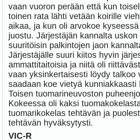
vaan vuoron perään että kun toisella
toinen rata lähti vetään koirille vieh
aikaa, ja kun oli arvokoe kyseessä n
juostu. Järjestäjän kannalta uskon 
suuritöisin palkintojen jaon kannalt
Järjestäjälle suuri kiitos hyvin järj
ammattitaitoisia ja niitä oli riittä
vaan yksinkertaisesti löydy talkoo v
saadaan koe vietyä kunniakkaasti l
Toisen tuomarineuvoston puheenjoh
Kokeessa oli kaksi tuomakokelasta,
tuomarikokelas tehtävän ja puolest
tehtävän hyväksytysti.
VIC-R