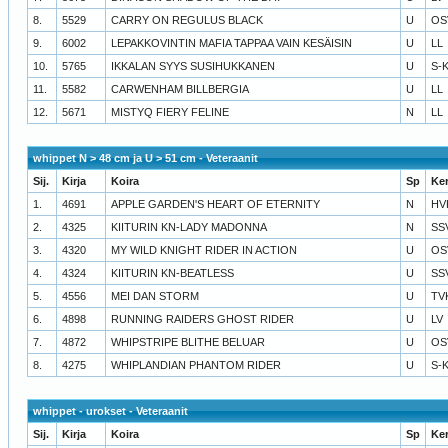
8.
5529
CARRY ON REGULUS BLACK
U
OS
9.
6002
LEPAKKOVINTIN MAFIA TAPPAA VAIN KESÄISIN
U
LL
10.
5765
IKKALAN SYYS SUSIHUKKANEN
U
S-
11.
5582
CARWENHAM BILLBERGIA
U
LL
12.
5671
MISTYQ FIERY FELINE
N
LL
whippet N > 48 cm ja U > 51 cm - Veteraanit
Sij.
Kirja
Koira
Sp
Ke
1.
4691
APPLE GARDEN'S HEART OF ETERNITY
N
HV
2.
4325
KIITURIN KN-LADY MADONNA
N
SS
3.
4320
MY WILD KNIGHT RIDER IN ACTION
U
OS
4.
4324
KIITURIN KN-BEATLESS
U
SS
5.
4556
MEI DAN STORM
U
TV
6.
4898
RUNNING RAIDERS GHOST RIDER
U
LV
7.
4872
WHIPSTRIPE BLITHE BELUAR
U
OS
8.
4275
WHIPLANDIAN PHANTOM RIDER
U
S-
whippet - urokset - Veteraanit
Sij.
Kirja
Koira
Sp
Ke