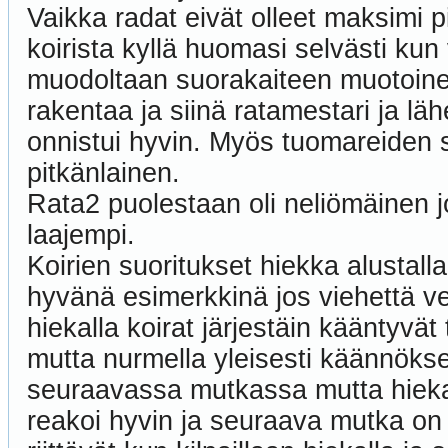
Vaikka radat eivät olleet maksimi pi
koirista kyllä huomasi selvästi ku
muodoltaan suorakaiteen muotoine
rakentaa ja siinä ratamestari ja lä
onnistui hyvin. Myös tuomareiden si
pitkänlainen.
Rata2 puolestaan oli neliömäinen 
laajempi.
Koirien suoritukset hiekka alustalla
hyvänä esimerkkinä jos viehettä ve
hiekalla koirat järjestäin kääntyvät
mutta nurmella yleisesti käännökse
seuraavassa mutkassa mutta hiekall
reakoi hyvin ja seuraava mutka on 