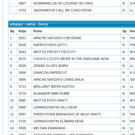
-.
4907
NOMPARELLIN OF COURSE I'M LYING
N
S-
-.
4753
SAGRAMOUR CALL ME CONCORDIA
N
LL
whippet - nartut - Derby
Sij.
Kirja
Koira
Sp
Ke
1.
5531
APACHE NATION'S CHEYENNE
N
HV
2.
5548
RAPPFOTEN'S QITTY
N
PV
3.
5643
MISTYQ FROSTY FELICITY
N
W-
4.
5575
CHOCO LOCO'S WE'RE IN THE ENDGAME NOW
N
MI
5.
5526
ZEMAR GLORY ADIRA
N
LL
6.
5656
DINACON PAPERCUT
N
K-
7.
5899
APACHE NATION'S CHIRICAHUA
N
SS
8.
5713
BRILLIANT BATEN KAITOS
N
LL
9.
5718
ALMAWHIP ABBI DUBBI
N
MO
10.
5685
MISTYQ FOXY FANCY
N
W-
11.
5990
LEPAKKOVINTIN VILLI KESÄ
N
HV
12.
5497
FREDS POEM BREAKFAST AT MILKY WAY'S
N
HV
13.
5720
LEPAKKOVINTIN ELÄMÄNI KESÄ
N
HV
14.
5599
MEI DAN DIAMANDA
N
LL
15.
5697
ZARAQUE'S SHINING LIKE DIAMONDS
N
OS