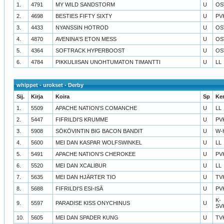
1.
4791
MY WILD SANDSTORM
U
OS
2.
4698
BESTIES FIFTY SIXTY
U
PV
3.
4433
NYANSSIN HOTROD
U
OS
4.
4870
AVENINA'S ETON MESS
U
OS
5.
4364
SOFTRACK HYPERBOOST
U
OS
6.
4784
PIKKULIISAN UNOHTUMATON TIMANTTI
U
LL
whippet - urokset - Derby
Sij.
Kirja
Koira
Sp
Ke
1.
5509
APACHE NATION'S COMANCHE
U
LL
2.
5447
FIFRILDI'S KRUMME
U
PV
3.
5908
SÖKÖVINTIN BIG BACON BANDIT
U
W-
4.
5600
MEI DAN KASPAR WOLFSWINKEL
U
LL
5.
5491
APACHE NATION'S CHEROKEE
U
PV
6.
5520
MEI DAN XCALIBUR
U
LL
7.
5635
MEI DAN HJÄRTER TIO
U
TV
8.
5688
FIFRILDI'S ESI-ISÄ
U
PV
K-
9.
5597
PARADISE KISS ONYCHINUS
U
SV
10.
5605
MEI DAN SPADER KUNG
U
TV