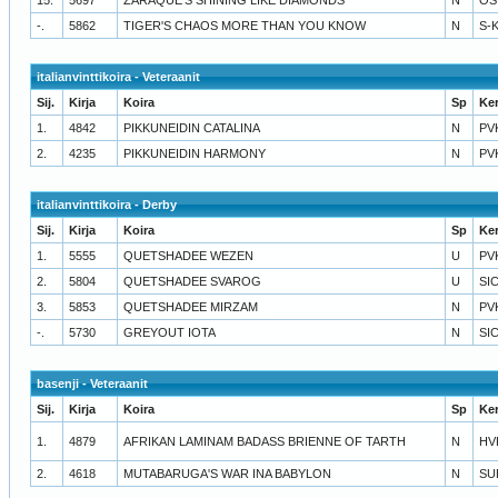
-.
5862
TIGER'S CHAOS MORE THAN YOU KNOW
N
S-
italianvinttikoira - Veteraanit
Sij.
Kirja
Koira
Sp
Ke
1.
4842
PIKKUNEIDIN CATALINA
N
PV
2.
4235
PIKKUNEIDIN HARMONY
N
PV
italianvinttikoira - Derby
Sij.
Kirja
Koira
Sp
Ke
1.
5555
QUETSHADEE WEZEN
U
PV
2.
5804
QUETSHADEE SVAROG
U
SI
3.
5853
QUETSHADEE MIRZAM
N
PV
-.
5730
GREYOUT IOTA
N
SI
basenji - Veteraanit
Sij.
Kirja
Koira
Sp
Ke
1.
4879
AFRIKAN LAMINAM BADASS BRIENNE OF TARTH
N
HV
2.
4618
MUTABARUGA'S WAR INA BABYLON
N
SU