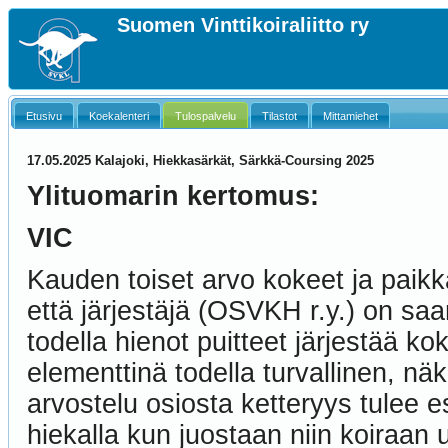
Suomen Vinttikoiraliitto ry
Etusivu
Koekalenteri
Tulospalvelu
Tilastot
Mittamiehet
17.05.2025 Kalajoki, Hiekkasärkät, Särkkä-Coursing 2025
Ylituomarin kertomus:
VIC
Kauden toiset arvo kokeet ja paik
että järjestäjä (OSVKH r.y.) on sa
todella hienot puitteet järjestää ko
elementtinä todella turvallinen, näk
arvostelu osiosta ketteryys tulee e
hiekalla kun juostaan niin koiraan