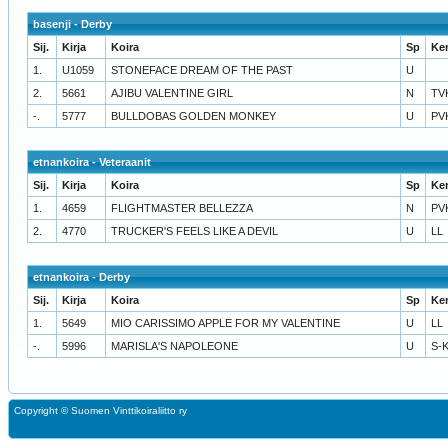
basenji - Derby
Sij.
Kirja
Koira
Sp
Ke
1.
U1059
STONEFACE DREAM OF THE PAST
U
2.
5661
AJIBU VALENTINE GIRL
N
TV
-.
5777
BULLDOBAS GOLDEN MONKEY
U
PV
etnankoira - Veteraanit
Sij.
Kirja
Koira
Sp
Ke
1.
4659
FLIGHTMASTER BELLEZZA
N
PV
2.
4770
TRUCKER'S FEELS LIKE A DEVIL
U
LL
etnankoira - Derby
Sij.
Kirja
Koira
Sp
Ke
1.
5649
MIO CARISSIMO APPLE FOR MY VALENTINE
U
LL
-.
5996
MARISLA'S NAPOLEONE
U
S-
Copyright ©
Suomen Vinttikoiraliitto ry