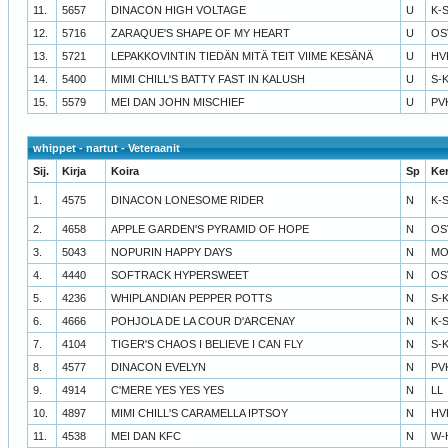
11.
5657
DINACON HIGH VOLTAGE
U
K-
12.
5716
ZARAQUE'S SHAPE OF MY HEART
U
OS
13.
5721
LEPAKKOVINTIN TIEDÄN MITÄ TEIT VIIME KESÄNÄ
U
HV
14.
5400
MIMI CHILL'S BATTY FAST IN KALUSH
U
S-
15.
5579
MEI DAN JOHN MISCHIEF
U
PV
whippet - nartut - Veteraanit
Sij.
Kirja
Koira
Sp
Ke
1.
4575
DINACON LONESOME RIDER
N
K-
2.
4658
APPLE GARDEN'S PYRAMID OF HOPE
N
OS
3.
5043
NOPURIN HAPPY DAYS
N
MO
4.
4440
SOFTRACK HYPERSWEET
N
OS
5.
4236
WHIPLANDIAN PEPPER POTTS
N
S-
6.
4666
POHJOLA DE LA COUR D'ARCENAY
N
K-
7.
4104
TIGER'S CHAOS I BELIEVE I CAN FLY
N
S-
8.
4577
DINACON EVELYN
N
PV
9.
4914
C'MERE YES YES YES
N
LL
10.
4897
MIMI CHILL'S CARAMELLA IPTSOY
N
HV
11.
4538
MEI DAN KFC
N
W-