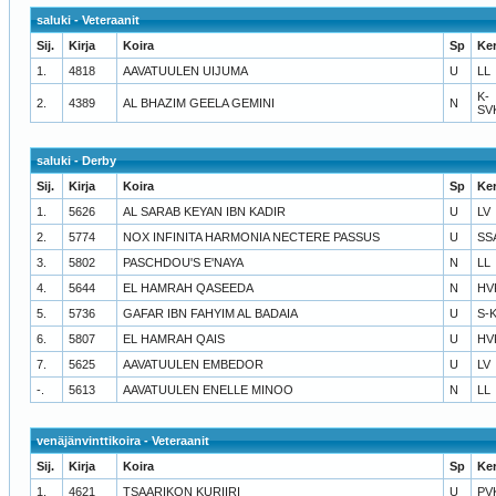
saluki - Veteraanit
Sij.
Kirja
Koira
Sp
Ke
1.
4818
AAVATUULEN UIJUMA
U
LL
K-
2.
4389
AL BHAZIM GEELA GEMINI
N
SV
saluki - Derby
Sij.
Kirja
Koira
Sp
Ke
1.
5626
AL SARAB KEYAN IBN KADIR
U
LV
2.
5774
NOX INFINITA HARMONIA NECTERE PASSUS
U
SS
3.
5802
PASCHDOU'S E'NAYA
N
LL
4.
5644
EL HAMRAH QASEEDA
N
HV
5.
5736
GAFAR IBN FAHYIM AL BADAIA
U
S-
6.
5807
EL HAMRAH QAIS
U
HV
7.
5625
AAVATUULEN EMBEDOR
U
LV
-.
5613
AAVATUULEN ENELLE MINOO
N
LL
venäjänvinttikoira - Veteraanit
Sij.
Kirja
Koira
Sp
Ke
1.
4621
TSAARIKON KURIIRI
U
PV