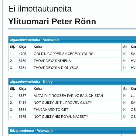
Ei ilmottautuneita
Ylituomari Peter Rönn
afgaaninvinttikoira - Veteraanit
Sij.
Kirja
Koira
Sp
Ke
1.
4795
GOLD'N COPPER SINCERELY YOURS
N
SA
2.
5150
THOARGEYA'S ATHENA
N
HV
3.
5151
THOARGEYA'S A-DIONYSUS
U
HV
afgaaninvinttikoira - Derby
Sij.
Kirja
Koira
Sp
Ke
1.
5637
ALFAJIRI FIROOZEH PARI AZ BALUCHISTAN
N
LL
2.
5414
NOT GUILTY UNTIL PROVEN GUILTY
N
SA
3.
5664
THUJA HARD TO GET
N
OS
-.
5875
NOT GUILTY HIS ROYAL MAJESTY
U
OS
ibizanpodenco - Veteraanit