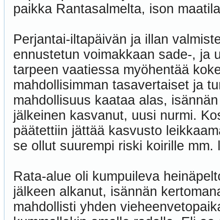
paikka Rantasalmelta, ison maatilan 
Perjantai-iltapäivän ja illan valmist
ennustetun voimakkaan sade-, ja 
tarpeen vaatiessa myöhentää kokeen
mahdollisimman tasavertaiset ja turv
mahdollisuus kaataa alas, isännän
jälkeinen kasvanut, uusi nurmi. Ko
päätettiin jättää kasvusto leikkaama
se ollut suurempi riski koirille mm. 
Rata-alue oli kumpuileva heinäpelt
jälkeen alkanut, isännän kertoman
mahdollisti yhden vieheenvetopaika