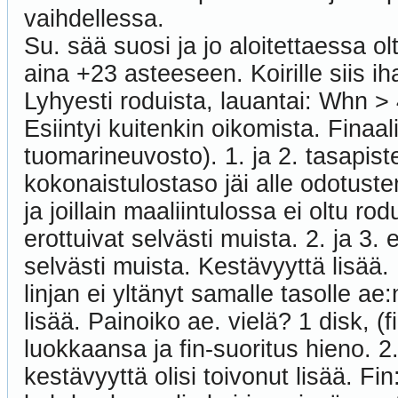
vaihdellessa.
Su. sää suosi ja jo aloitettaessa olt
aina +23 asteeseen. Koirille siis ih
Lyhyesti roduista, lauantai: Whn >
Esiintyi kuitenkin oikomista. Finaa
tuomarineuvosto). 1. ja 2. tasapiste
kokonaistulostaso jäi alle odotusten
ja joillain maaliintulossa ei oltu ro
erottuivat selvästi muista. 2. ja 3. 
selvästi muista. Kestävyyttä lisää
linjan ei yltänyt samalle tasolle ae
lisää. Painoiko ae. vielä? 1 disk, (
luokkaansa ja fin-suoritus hieno. 2.
kestävyyttä olisi toivonut lisää. Fi