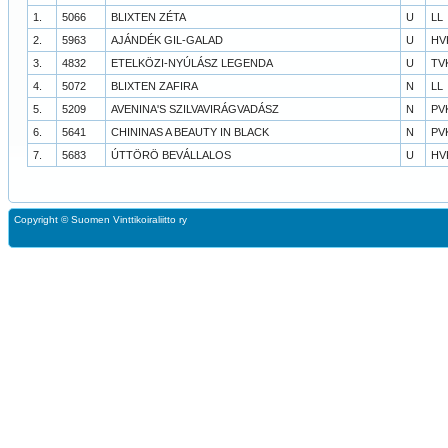
1.
5066
BLIXTEN ZÉTA
U
LL
2.
5963
AJÁNDÉK GIL-GALAD
U
HV
3.
4832
ETELKÖZI-NYÚLÁSZ LEGENDA
U
TV
4.
5072
BLIXTEN ZAFIRA
N
LL
5.
5209
AVENINA'S SZILVAVIRÁGVADÁSZ
N
PV
6.
5641
CHININAS A BEAUTY IN BLACK
N
PV
7.
5683
ÚTTÖRÖ BEVÁLLALOS
U
HV
Copyright ©
Suomen Vinttikoiraliitto ry