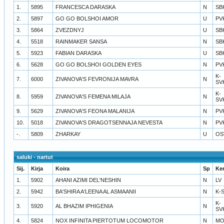
1.
5895
FRANCESCA DARASKA
N
SB
2.
5897
GO GO BOLSHOI AMOR
U
PV
3.
5864
ZVEZDNYJ
U
SB
4.
5518
RAINMAKER SANSA
N
SB
5.
5923
FABIAN DARASKA
U
SB
6.
5628
GO GO BOLSHOI GOLDEN EYES
N
PV
K-
7.
6000
ZIVANOVA'S FEVRONIJA MAVRA
N
SV
K-
8.
5959
ZIVANOVA'S FEMENA MILAJA
N
SV
9.
5629
ZIVANOVA'S FEONA MALANIJA
N
PV
10.
5018
ZIVANOVA'S DRAGOTSENNAJA NEVESTA
N
PV
-.
5809
ZHARKAY
U
OS
saluki - nartut
Sij.
Kirja
Koira
Sp
Ke
1.
5902
AHANI AZIMI DEL'NESHIN
N
LV
2.
5942
BA'SHIRA A'LEENA AL ASMAANII
N
K-
K-
3.
5920
AL BHAZIM IPHIGENIA
N
SV
4.
5824
NOX INFINITA PIERTOTUM LOCOMOTOR
N
MO