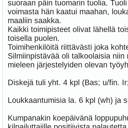
suoraan päin tuomarin tuolia. Tuoli 
voimasta hän kaatui maahan, louka
maaliin saakka.
Kaikki toimipisteet olivat lähellä to
toisella puolen.
Toimihenkilöitä riittävästi joka koh
Silmiinpistävää oli talkoolaisia ni
mieleen järjestelyiden olevan työyh
Diskejä tuli yht. 4 kpl (Bas; u/fin. I
Loukkaantumisia la. 6 kpl (wh) ja su
Kumpanakin koepäivänä loppupuhut
kilpailuttajille positiivista palautet