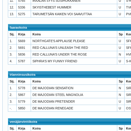
11.
5765
IKKALAN SYYS SUSIHUKKANEN
U
S-
12.
5336
SKYISTHEBEST HUMMER
U
TV
13.
5275
TARUMETSÄN KAIKEN VOI SAAVUTTAA
U
PV
faaraokoira
Sij.
Kirja
Koira
Sp
Ke
1.
5669
NORTHGATE'S APPLAUSE PLEASE
U
SF
2.
5691
RED CALLUNA'S UNLEASH THE RED
U
SF
3.
5836
RED CALLUNA'S UNDER THE ROSE
N
HV
4.
5787
SIPHRA'S MY FUNNY FRIEND
U
S-
irlanninsusikoira
Sij.
Kirja
Koira
Sp
Ke
1.
5778
DE MAJODIAN SENSATION
N
SI
2.
5867
DE MAJODIAN STEEL MAGNOLIA
N
SI
3.
5779
DE MAJODIAN PRETENDER
U
SI
-.
5850
DE MAJODIAN RENEGADE
U
OS
venäjänvinttikoira
Sij.
Kirja
Koira
Sp
Ke