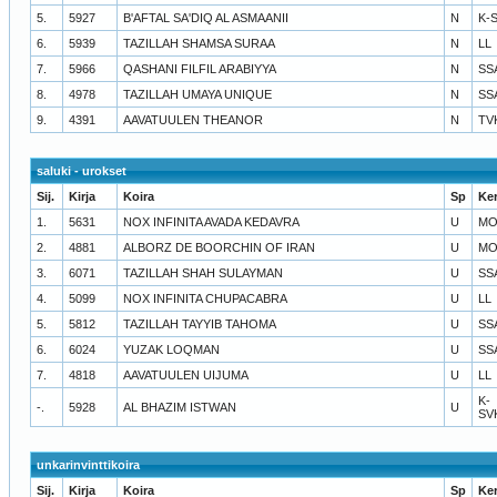
5.
5927
B'AFTAL SA'DIQ AL ASMAANII
N
K-
6.
5939
TAZILLAH SHAMSA SURAA
N
LL
7.
5966
QASHANI FILFIL ARABIYYA
N
SS
8.
4978
TAZILLAH UMAYA UNIQUE
N
SS
9.
4391
AAVATUULEN THEANOR
N
TV
saluki - urokset
Sij.
Kirja
Koira
Sp
Ke
1.
5631
NOX INFINITA AVADA KEDAVRA
U
MO
2.
4881
ALBORZ DE BOORCHIN OF IRAN
U
MO
3.
6071
TAZILLAH SHAH SULAYMAN
U
SS
4.
5099
NOX INFINITA CHUPACABRA
U
LL
5.
5812
TAZILLAH TAYYIB TAHOMA
U
SS
6.
6024
YUZAK LOQMAN
U
SS
7.
4818
AAVATUULEN UIJUMA
U
LL
K-
-.
5928
AL BHAZIM ISTWAN
U
SV
unkarinvinttikoira
Sij.
Kirja
Koira
Sp
Ke