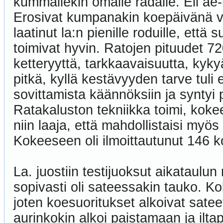
kummallekin omalle radalle. Eli ae-ra
Erosivat kumpanakin koepäivänä va
laatinut la:n pienille roduille, että s
toimivat hyvin. Ratojen pituudet 720
ketteryyttä, tarkkaavaisuutta, kyk
pitkä, kyllä kestävyyden tarve tuli e
sovittamista käännöksiin ja syntyi 
Ratakaluston tekniikka toimi, koke
niin laaja, että mahdollistaisi myö
Kokeeseen oli ilmoittautunut 146 ko
La. juostiin testijuoksut aikataulun
sopivasti oli sateessakin tauko. Kok
joten koesuoritukset alkoivat sate
aurinkokin alkoi paistamaan ja iltap