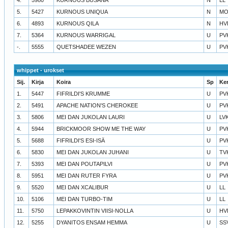
5.
5427
KURNOUS UNIQUA
N
MO
6.
4893
KURNOUS QILA
N
HV
7.
5364
KURNOUS WARRIGAL
U
PV
-.
5555
QUETSHADEE WEZEN
U
PV
whippet - urokset
Sij.
Kirja
Koira
Sp
Ke
1.
5447
FIFRILDI'S KRUMME
U
PV
2.
5491
APACHE NATION'S CHEROKEE
U
PV
3.
5806
MEI DAN JUKOLAN LAURI
U
LV
4.
5944
BRICKMOOR SHOW ME THE WAY
U
PV
5.
5688
FIFRILDI'S ESI-ISÄ
U
PV
6.
5830
MEI DAN JUKOLAN JUHANI
U
TV
7.
5393
MEI DAN POUTAPILVI
U
PV
8.
5951
MEI DAN RUTER FYRA
U
PV
9.
5520
MEI DAN XCALIBUR
U
LL
10.
5106
MEI DAN TURBO-TIM
U
LL
11.
5750
LEPAKKOVINTIN VIISI-NOLLA
U
HV
12.
5255
DYANITOS ENSAM HEMMA
U
SS