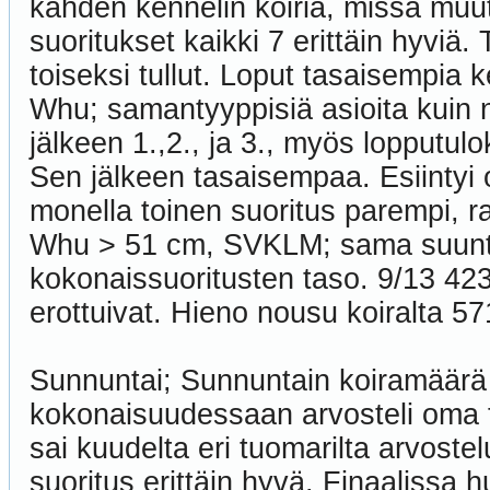
kahden kennelin koiria, missä muut?
suoritukset kaikki 7 erittäin hyviä
toiseksi tullut. Loput tasaisempia
Whu; samantyyppisiä asioita kuin n
jälkeen 1.,2., ja 3., myös lopputulo
Sen jälkeen tasaisempaa. Esiintyi 
monella toinen suoritus parempi, r
Whu > 51 cm, SVKLM; sama suunta 
kokonaissuoritusten taso. 9/13 423 ja
erottuivat. Hieno nousu koiralta 57
Sunnuntai; Sunnuntain koiramäärä m
kokonaisuudessaan arvosteli oma tu
sai kuudelta eri tuomarilta arvoste
suoritus erittäin hyvä. Finaalissa 