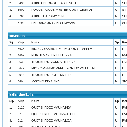
2.
5430
AJIBU UNFORGETTABLE YOU
N
SU
3.
5502
FOCUS-POCUS MYSTERIOUS TALISMAN
U
S-
4.
5760
AJIBU THAT'S MY GIRL
N
SU
-.
5799
PERRADA UNICAN YTIMEKÄS
U
SU
etnankoira
Sij.
Kirja
Koira
Sp
Ke
1.
5638
MIO CARISSIMO REFLECTION OF APPLE
U
LL
2.
4659
FLIGHTMASTER BELLEZZA
N
PV
3.
5639
TRUCKER'S KICKS AFTER SIX
N
HV
4.
5649
MIO CARISSIMO APPLE FOR MY VALENTINE
U
LL
5.
5948
TRUCKER'S LIGHT MY FIRE
N
LL
6.
5404
IOSONO ELYSIANA
N
SI
italianvinttikoira
Sij.
Kirja
Koira
Sp
Ke
1.
5125
QUETSHADEE MAUNA KEA
U
PV
2.
5270
QUETSHADEE MOONWATCH
N
PV
3.
5124
QUETSHADEE MAUNA LOA
U
PV
4.
5980
KURNOUS BUSANA
N
LL