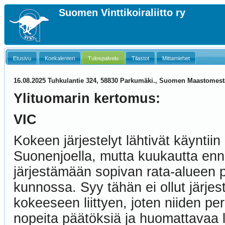
Suomen Vinttikoiraliitto ry
Etusivu
Koekalenteri
Tulospalvelu
Tilastot
Mittamiehet
16.08.2025 Tuhkulantie 324, 58830 Parkumäki., Suomen Maastomest
Ylituomarin kertomus:
VIC
Kokeen järjestelyt lähtivät käyntiin
Suonenjoella, mutta kuukautta ennen 
järjestämään sopivan rata-alueen p
kunnossa. Syy tähän ei ollut järjes
kokeeseen liittyen, joten niiden pe
nopeita päätöksiä ja huomattavaa li