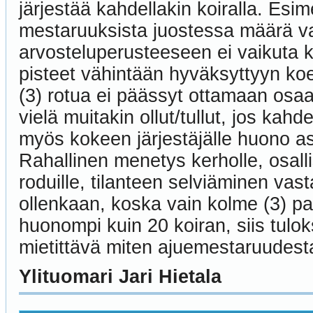
järjestää kahdellakin koiralla. Es
mestaruuksista juostessa määrä vai
arvosteluperusteeseen ei vaikuta 
pisteet vähintään hyväksyttyyn ko
(3) rotua ei päässyt ottamaan osaa
vielä muitakin ollut/tullut, jos kah
myös kokeen järjestäjälle huono asia
Rahallinen menetys kerholle, osall
roduille, tilanteen selviäminen va
ollenkaan, koska vain kolme (3) pa
huonompi kuin 20 koiran, siis tulo
mietittävä miten ajuemestaruudest
Ylituomari Jari Hietala