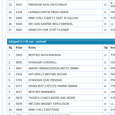
K-
13.
5597
PARADISE KISS ONYCHINUS
U
SV
14.
5128
LEPAKKOVINTIN PIKKU-EERIK
U
HV
15.
5400
MIMI CHILL'S BATTY FAST IN KALUSH
U
S-
16.
5600
MEI DAN KASPAR WOLFSWINKEL
U
LL
17.
5692
DINACON ONE STEP CLOSER
U
S-
whippet U > 51 cm - urokset
Sij.
Kirja
Koira
Sp
Ke
1.
5943
BESTIES NUOLIHAUKKA
U
TV
2.
5835
NYANSSIN OVERKILL
U
OS
3.
5957
AMORY ARMAGEDDON MOYO SIMBA
U
PV
4.
5433
KIITURIN LT-BROWN SUGAR
U
SS
5.
5791
NYANSSIN QUE PIENSAS
U
PV
6.
5717
DEADLIEST CATCH'S YAMMA YAMMA
U
TV
7.
6017
BESTIES NIMISMIES
U
LV
8.
5979
TIGER'S CHAOS MORE AND MORE
U
S-
9.
5636
MEI DAN MASSEY FERGUSON
U
LL
10.
5949
MIMI CHILL'S ANTONIO
U
S-