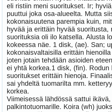
eli ristiin meni suoritukset. Ir; hyv
puuttui joka osa-alueelta. Mutta sii
kokonaisuutena parempia kuin, mit
hyvää ja erittäin hyvää suoritusta, 
suorituksia oli ilo katsella. Alusta 
kokeessa näe. 1 disk, (ae). San; upe
kokonaisvaltaisilla erittäin hienoill
joten jotain tehdään asioiden eteen
ei yhtä korkea.1 disk, (fin). Rodun
suoritukset erittäin hienoja. Finaali
sai yhdeltä tuomarilta mm. ketter
korkea.
Viimeisessä lähdössä sattui ikävä,
palkintotuomarille. Koira (wh) juok