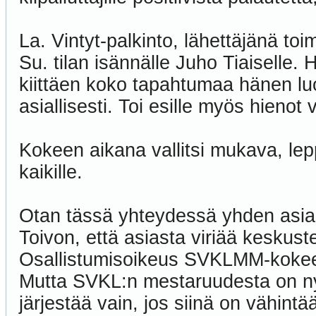
La. Vintyt-palkinto, lähettäjänä to
Su. tilan isännälle Juho Tiaiselle.
kiittäen koko tapahtumaa hänen luona
asiallisesti. Toi esille myös hienot 
Kokeen aikana vallitsi mukava, lepp
kaikille.
Otan tässä yhteydessä yhden asian 
Toivon, että asiasta viriää keskust
Osallistumisoikeus SVKLMM-kokee
Mutta SVKL:n mestaruudesta on ny
järjestää vain, jos siinä on vähintä