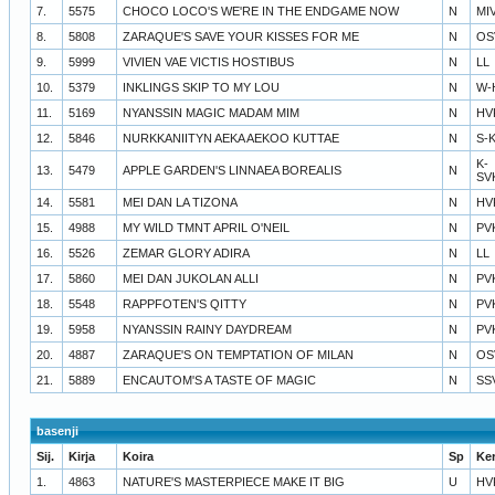
7.
5575
CHOCO LOCO'S WE'RE IN THE ENDGAME NOW
N
MI
8.
5808
ZARAQUE'S SAVE YOUR KISSES FOR ME
N
OS
9.
5999
VIVIEN VAE VICTIS HOSTIBUS
N
LL
10.
5379
INKLINGS SKIP TO MY LOU
N
W-
11.
5169
NYANSSIN MAGIC MADAM MIM
N
HV
12.
5846
NURKKANIITYN AEKA AEKOO KUTTAE
N
S-
K-
13.
5479
APPLE GARDEN'S LINNAEA BOREALIS
N
SV
14.
5581
MEI DAN LA TIZONA
N
HV
15.
4988
MY WILD TMNT APRIL O'NEIL
N
PV
16.
5526
ZEMAR GLORY ADIRA
N
LL
17.
5860
MEI DAN JUKOLAN ALLI
N
PV
18.
5548
RAPPFOTEN'S QITTY
N
PV
19.
5958
NYANSSIN RAINY DAYDREAM
N
PV
20.
4887
ZARAQUE'S ON TEMPTATION OF MILAN
N
OS
21.
5889
ENCAUTOM'S A TASTE OF MAGIC
N
SS
basenji
Sij.
Kirja
Koira
Sp
Ke
1.
4863
NATURE'S MASTERPIECE MAKE IT BIG
U
HV