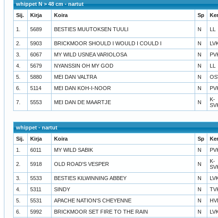
whippet N > 48 cm - nartut
Sij.
Kirja
Koira
Sp
Ke
1.
5689
BESTIES MUUTOKSEN TUULI
N
LL
2.
5903
BRICKMOOR SHOULD I WOULD I COULD I
N
LV
3.
6067
MY WILD USNEA VARIOLOSA
N
PV
4.
5679
NYANSSIN OH MY GOD
N
LL
5.
5880
MEI DAN VALTRA
N
OS
6.
5114
MEI DAN KOH-I-NOOR
N
PV
K-
7.
5553
MEI DAN DE MAARTJE
N
SV
whippet - nartut
Sij.
Kirja
Koira
Sp
Ke
1.
6011
MY WILD SABIK
N
PV
K-
2.
5918
OLD ROAD'S VESPER
N
SV
3.
5533
BESTIES KILWINNING ABBEY
N
LV
4.
5311
SINDY
N
TV
5.
5531
APACHE NATION'S CHEYENNE
N
HV
6.
5992
BRICKMOOR SET FIRE TO THE RAIN
N
LV