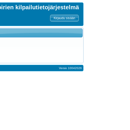
oirien kilpailutietojärjestelmä
Kirjaudu sisään
Versio 10042026