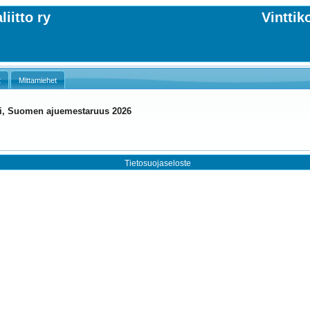
iitto ry
Vinttik
t
Mittamiehet
rvi, Suomen ajuemestaruus 2026
Tietosuojaseloste