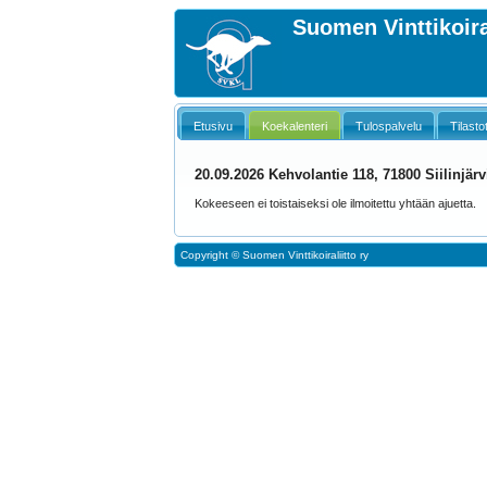
Suomen Vinttikoiral
Etusivu
Koekalenteri
Tulospalvelu
Tilasto
20.09.2026 Kehvolantie 118, 71800 Siilinjä
Kokeeseen ei toistaiseksi ole ilmoitettu yhtään ajuetta.
Copyright ©
Suomen Vinttikoiraliitto ry