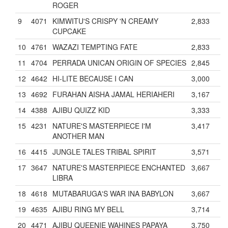
ROGER
9
4071
KIMWITU'S CRISPY 'N CREAMY
2,833
CUPCAKE
10
4761
WAZAZI TEMPTING FATE
2,833
11
4704
PERRADA UNICAN ORIGIN OF SPECIES
2,845
12
4642
HI-LITE BECAUSE I CAN
3,000
13
4692
FURAHAN AISHA JAMAL HERIAHERI
3,167
14
4388
AJIBU QUIZZ KID
3,333
15
4231
NATURE'S MASTERPIECE I'M
3,417
ANOTHER MAN
16
4415
JUNGLE TALES TRIBAL SPIRIT
3,571
17
3647
NATURE'S MASTERPIECE ENCHANTED
3,667
LIBRA
18
4618
MUTABARUGA'S WAR INA BABYLON
3,667
19
4635
AJIBU RING MY BELL
3,714
20
4471
AJIBU QUEENIE WAHINES PAPAYA
3,750