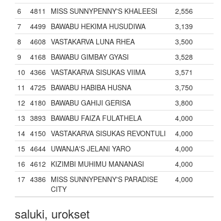
6
4811
MISS SUNNYPENNY'S KHALEESI
2,556
7
4499
BAWABU HEKIMA HUSUDIWA
3,139
8
4608
VASTAKARVA LUNA RHEA
3,500
9
4168
BAWABU GIMBAY GYASI
3,528
10
4366
VASTAKARVA SISUKAS VIIMA
3,571
11
4725
BAWABU HABIBA HUSNA
3,750
12
4180
BAWABU GAHIJI GERISA
3,800
13
3893
BAWABU FAIZA FULATHELA
4,000
14
4150
VASTAKARVA SISUKAS REVONTULI
4,000
15
4644
UWANJA'S JELANI YARO
4,000
16
4612
KIZIMBI MUHIMU MANANASI
4,000
17
4386
MISS SUNNYPENNY'S PARADISE
4,000
CITY
saluki, urokset