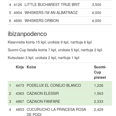
4
4126
LITTLE BUCHAREST TRUE BRIT
3,500
5
4954
WHISKERS I'M AN ALBATRAOZ
4,000
6
4690
WHISKERS ORBION
4,000
ibizanpodenco
Kisanneita koiria 15 kpl, uroksia 9 kpl, narttuja 6 kpl
Suomi-Cup listalla koiria 7 kpl, uroksia 5 kpl, narttuja 2 kpl
Kutsutaan 3 kpl, uroksia 2 kpl, narttuja 1 kpl
Kirja
Koira
Suomi-
Cup
pisteet
1
4473
PODELUX EL CONEJO BLANCO
1,226
2
4363
CAZAION ELESSIR
1,563
3
4867
CAZAION FANFARE
2,333
4
4853
CUCURUCHO LA PRINCESA ROSA
2,429
DE PODI