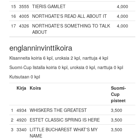
15
3555
TIERIS GAMLET
4,000
16
4005
NORTHGATE'S READ ALL ABOUT IT
4,000
17
4326
NORTHGATE'S SOMETHING TO TALK
4,000
ABOUT
englanninvinttikoira
Kisanneita koiria 6 kpl, uroksia 2 kpl, narttuja 4 kpl
Suomi-Cup listalla koiria 0 kpl, uroksia 0 kpl, narttuja 0 kpl
Kutsutaan 0 kpl
Kirja
Koira
Suomi-
Cup
pisteet
1
4934
WHISKERS THE GREATEST
3,500
2
4920
ESTET CLASSIC SPRING IS HERE
3,500
3
3340
LITTLE BUCHAREST WHAT'S MY
3,500
NAME