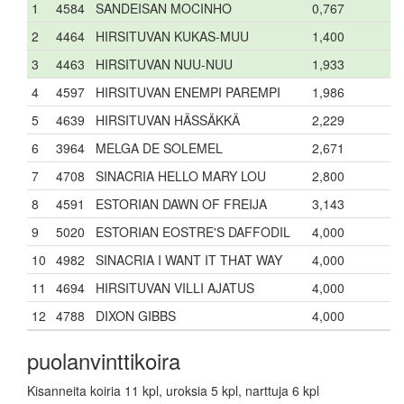
1
4584
SANDEISAN MOCINHO
0,767
2
4464
HIRSITUVAN KUKAS-MUU
1,400
3
4463
HIRSITUVAN NUU-NUU
1,933
4
4597
HIRSITUVAN ENEMPI PAREMPI
1,986
5
4639
HIRSITUVAN HÄSSÄKKÄ
2,229
6
3964
MELGA DE SOLEMEL
2,671
7
4708
SINACRIA HELLO MARY LOU
2,800
8
4591
ESTORIAN DAWN OF FREIJA
3,143
9
5020
ESTORIAN EOSTRE'S DAFFODIL
4,000
10
4982
SINACRIA I WANT IT THAT WAY
4,000
11
4694
HIRSITUVAN VILLI AJATUS
4,000
12
4788
DIXON GIBBS
4,000
puolanvinttikoira
Kisanneita koiria 11 kpl, uroksia 5 kpl, narttuja 6 kpl