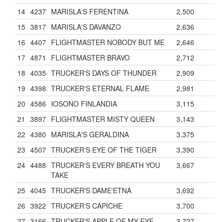
14
4237
MARISLA'S FERENTINA
2,500
15
3817
MARISLA'S DAVANZO
2,636
16
4407
FLIGHTMASTER NOBODY BUT ME
2,646
17
4871
FLIGHTMASTER BRAVO
2,712
18
4035
TRUCKER'S DAYS OF THUNDER
2,909
19
4398
TRUCKER'S ETERNAL FLAME
2,981
20
4586
IOSONO FINLANDIA
3,115
21
3897
FLIGHTMASTER MISTY QUEEN
3,143
22
4380
MARISLA'S GERALDINA
3,375
23
4507
TRUCKER'S EYE OF THE TIGER
3,390
24
4488
TRUCKER'S EVERY BREATH YOU
3,667
TAKE
25
4045
TRUCKER'S DAME'ETNA
3,692
26
3922
TRUCKER'S CAPICHE
3,700
27
3166
TRUCKER'S APPLE OF MY EYE
3,727