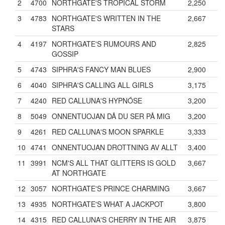
2
4700
NORTHGATE'S TROPICAL STORM
2,250
3
4783
NORTHGATE'S WRITTEN IN THE
2,667
STARS
4
4197
NORTHGATE'S RUMOURS AND
2,825
GOSSIP
5
4743
SIPHRA'S FANCY MAN BLUES
2,900
6
4040
SIPHRA'S CALLING ALL GIRLS
3,175
7
4240
RED CALLUNA'S HYPNÓSE
3,200
8
5049
ONNENTUOJAN DÅ DU SER PÅ MIG
3,200
9
4261
RED CALLUNA'S MOON SPARKLE
3,333
10
4741
ONNENTUOJAN DROTTNING AV ALLT
3,400
11
3991
NCM'S ALL THAT GLITTERS IS GOLD
3,667
AT NORTHGATE
12
3057
NORTHGATE'S PRINCE CHARMING
3,667
13
4935
NORTHGATE'S WHAT A JACKPOT
3,800
14
4315
RED CALLUNA'S CHERRY IN THE AIR
3,875