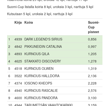
Suomi-Cup listalla koiria 8 kpl, uroksia 3 kpl, narttuja 5 kpl
Kutsutaan 5 kpl, uroksia 2 kpl, narttuja 3 kpl
Kirja
Koira
Suomi-
Cup
pisteet
1
4939
DARK LEGEND'S SIRIUS
0,856
2
4842
PIKKUNEIDIN CATALINA
0,997
3
4893
KURNOUS QILA
1,205
4
4625
STAKKATO DISCOVERY
1,278
5
4518
KURNOUS OLWEN
1,319
6
3522
KURNOUS HALLDORA
2,136
7
4374
IOSONO KHEOPS
2,228
8
4940
KURNOUS RASCALIE
2,576
9
4600
KURNOUS PANDORA
3,100
10
4944
TARUMETSÄN VAAHTOKARKKI
3,159