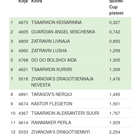
Kirja
Koira
Suomi-
Cup
pisteet
1
4673
TSAARIKON KEISARINNA
0,327
2
4605
GUARDIAN ANGEL MISCHENKA
0,742
3
4809
ZATRAVIN LIVNAJA
0,850
4
4960
ZATRAVIN LUSHA
1,259
5
4768
GO GO BOLSHOI AIDA
1,305
6
4621
TSAARIKON KURIIRI
1,309
7
5018
ZIVANOVA'S DRAGOTSENNAJA
1,476
NEVESTA
8
4891
TARASOV'S NERQUI
1,495
9
4674
KASTOR FLEGETON
1,501
10
4367
TSAARIKON ALEKSANTERI SUURI
1,767
11
4614
RAINMAKER PERLA
1,929
12
5033
ZIVANOVA'S DRAGOTSENNYI
2,254