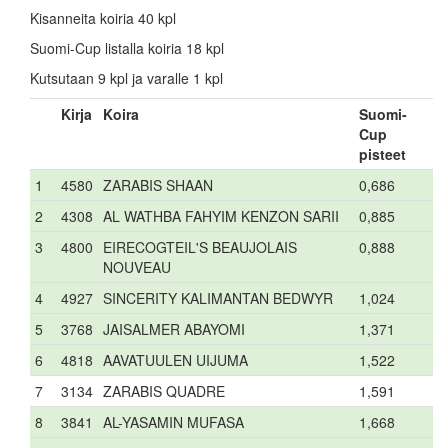
Kisanneita koiria 40 kpl
Suomi-Cup listalla koiria 18 kpl
Kutsutaan 9 kpl ja varalle 1 kpl
Kirja
Koira
Suomi-
Cup
pisteet
1
4580
ZARABIS SHAAN
0,686
2
4308
AL WATHBA FAHYIM KENZON SARII
0,885
3
4800
EIRECOGTEIL'S BEAUJOLAIS
0,888
NOUVEAU
4
4927
SINCERITY KALIMANTAN BEDWYR
1,024
5
3768
JAISALMER ABAYOMI
1,371
6
4818
AAVATUULEN UIJUMA
1,522
7
3134
ZARABIS QUADRE
1,591
8
3841
AL-YASAMIN MUFASA
1,668