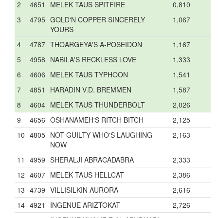
2
4651
MELEK TAUS SPITFIRE
0,810
3
4795
GOLD'N COPPER SINCERELY
1,067
YOURS
4
4787
THOARGEYA'S A-POSEIDON
1,167
5
4958
NABILA'S RECKLESS LOVE
1,333
6
4606
MELEK TAUS TYPHOON
1,541
7
4851
HARADIN V.D. BREMMEN
1,587
8
4604
MELEK TAUS THUNDERBOLT
2,026
9
4656
OSHANAMEH'S RITCH BITCH
2,125
10
4805
NOT GUILTY WHO'S LAUGHING
2,163
NOW
11
4959
SHERALJI ABRACADABRA
2,333
12
4607
MELEK TAUS HELLCAT
2,386
13
4739
VILLISILKIN AURORA
2,616
14
4921
INGENUE ARIZTOKAT
2,726