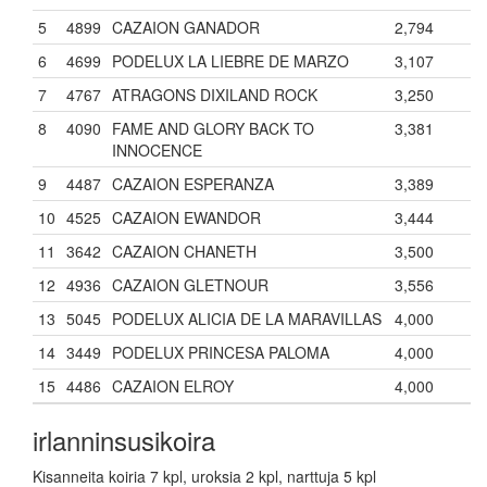
5
4899
CAZAION GANADOR
2,794
6
4699
PODELUX LA LIEBRE DE MARZO
3,107
7
4767
ATRAGONS DIXILAND ROCK
3,250
8
4090
FAME AND GLORY BACK TO
3,381
INNOCENCE
9
4487
CAZAION ESPERANZA
3,389
10
4525
CAZAION EWANDOR
3,444
11
3642
CAZAION CHANETH
3,500
12
4936
CAZAION GLETNOUR
3,556
13
5045
PODELUX ALICIA DE LA MARAVILLAS
4,000
14
3449
PODELUX PRINCESA PALOMA
4,000
15
4486
CAZAION ELROY
4,000
irlanninsusikoira
Kisanneita koiria 7 kpl, uroksia 2 kpl, narttuja 5 kpl