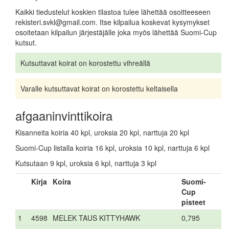
Kaikki tiedustelut koskien tilastoa tulee lähettää osoitteeseen
rekisteri.svkl@gmail.com. Itse kilpailua koskevat kysymykset
osoitetaan kilpailun järjestäjälle joka myös lähettää Suomi-Cup
kutsut.
Kutsuttavat koirat on korostettu vihreällä
Varalle kutsuttavat koirat on korostettu keltaisella
afgaaninvinttikoira
Kisanneita koiria 40 kpl, uroksia 20 kpl, narttuja 20 kpl
Suomi-Cup listalla koiria 16 kpl, uroksia 10 kpl, narttuja 6 kpl
Kutsutaan 9 kpl, uroksia 6 kpl, narttuja 3 kpl
Kirja
Koira
Suomi-
Cup
pisteet
1
4598
MELEK TAUS KITTYHAWK
0,795