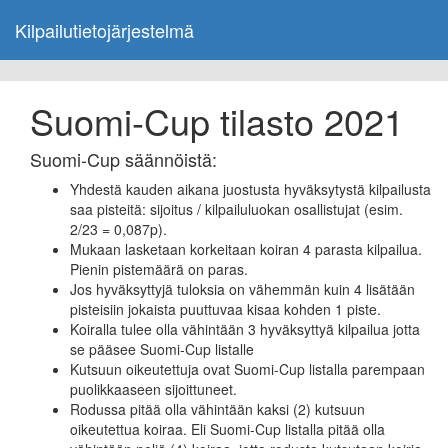
Kilpailutietojärjestelmä
Suomi-Cup tilasto 2021
Suomi-Cup säännöistä:
Yhdestä kauden aikana juostusta hyväksytystä kilpailusta
saa pisteitä: sijoitus / kilpailuluokan osallistujat (esim.
2/23 = 0,087p).
Mukaan lasketaan korkeitaan koiran 4 parasta kilpailua.
Pienin pistemäärä on paras.
Jos hyväksyttyjä tuloksia on vähemmän kuin 4 lisätään
pisteisiin jokaista puuttuvaa kisaa kohden 1 piste.
Koiralla tulee olla vähintään 3 hyväksyttyä kilpailua jotta
se pääsee Suomi-Cup listalle
Kutsuun oikeutettuja ovat Suomi-Cup listalla parempaan
puolikkaaseen sijoittuneet.
Rodussa pitää olla vähintään kaksi (2) kutsuun
oikeutettua koiraa. Eli Suomi-Cup listalla pitää olla