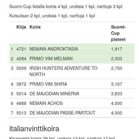
Suomi-Cup listalla koiria 4 kpl, uroksia 1 kpl, narttuja 3 kpl
Kutsutaan 2 kpl, uroksia 1 kpl, narttuja 1 kpl
Kirja
Koira
Suomi-
Cup
pisteet
1
4721
NEMAIN ANDROKTASIA
1,917
2
4284
PRIMO VIM MELMAN
2,333
3
5009
IRISH HUNTERS ADVENTURE TO
2,750
NORTH
4
3872
PRIMO VIM SHIRA
3,167
5
5014
DE MAJODIAN MINERVA
3,833
6
4888
NEMAIN ACHOS
4,000
7
5013
DE MAJODIAN PASSE-PARTOUT
4,000
italianvinttikoira
Kisanneita koiria 29 kpl, uroksia 12 kpl, narttuja 17 kpl