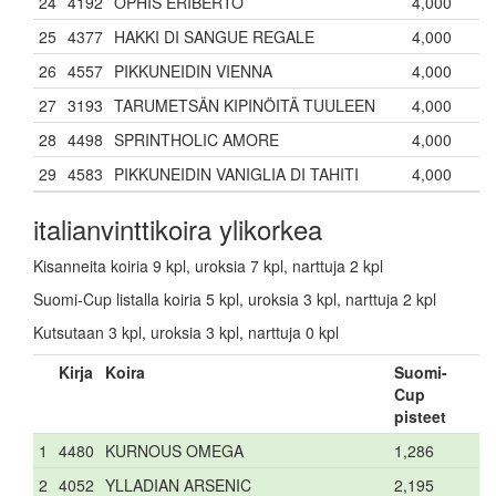
24
4192
OPHIS ERIBERTO
4,000
25
4377
HAKKI DI SANGUE REGALE
4,000
26
4557
PIKKUNEIDIN VIENNA
4,000
27
3193
TARUMETSÄN KIPINÖITÄ TUULEEN
4,000
28
4498
SPRINTHOLIC AMORE
4,000
29
4583
PIKKUNEIDIN VANIGLIA DI TAHITI
4,000
italianvinttikoira ylikorkea
Kisanneita koiria 9 kpl, uroksia 7 kpl, narttuja 2 kpl
Suomi-Cup listalla koiria 5 kpl, uroksia 3 kpl, narttuja 2 kpl
Kutsutaan 3 kpl, uroksia 3 kpl, narttuja 0 kpl
Kirja
Koira
Suomi-
Cup
pisteet
1
4480
KURNOUS OMEGA
1,286
2
4052
YLLADIAN ARSENIC
2,195