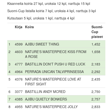
Kisanneita koiria 27 kpl, uroksia 12 kpl, narttuja 15 kpl
Suomi-Cup listalla koiria 7 kpl, uroksia 4 kpl, narttuja 3 kpl
Kutsutaan 5 kpl, uroksia 1 kpl, narttuja 4 kpl
Kirja
Koira
Suomi-
Cup
pisteet
1
4599
AJIBU SWEET THING
1,452
2
4603
NATURE'S MASTERPIECE KISS FROM
1,658
A ROSE
3
4777
BASTILLIN DON'T PUSH U RED LUCK
2,183
4
4964
PERRADA UNICAN TALVIPRINSESSA
2,292
5
4376
NATURE'S MASTERPIECE LOVE AT
2,435
FIRST SIGHT
6
3377
BASTILLIN ANDY MCRED
2,750
7
4385
AJIBU QUIETLY BONKERS
2,757
8
4955
NATURE'S MASTERPIECE JOLLY
2,833