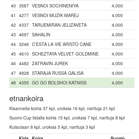
40
3587
VESNOI SOCHINENIYA
4,000
41
4277
VESNOI MUZIK MAREJ
4,000
42
4337
TARIJEMIRAN JELIZAVETA
4,000
43
4697
SAHALIN
4,000
44
3246
C'ESTA LA VIE ARISTO CANE
4,000
45
4610
SCHEZTAYA VELVET GOLDMINE
4,000
46
4482
ZATRAVIN JUREK
4,000
47
4828
STARAJA RUSSA QALISA
4,000
48
4355
GO GO BOLSHOI KATNISS
4,000
etnankoira
Kisanneita koiria 37 kpl, uroksia 16 kpl, narttuja 21 kpl
Suomi-Cup listalla koiria 15 kpl, uroksia 7 kpl, narttuja 8 kpl
Kutsutaan 8 kpl, uroksia 5 kpl, narttuja 3 kpl
Kirja
Koira
Suomi-