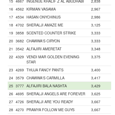
15
4667
INGENUE KHALIF Z AL ABUDHABI
2,838
16
4562
KIRMAN VASAMA
2,967
17
4534
HASAN ONYCHINUS
2,986
18
4702
SHERALJI AMAZE ME
3,125
19
3858
SCENTED COUNTER STRIKE
3,333
20
3682
CHAWWA'S CIRYON
3,333
21
3542
ALFAJIRI AMERETAT
3,348
22
4329
VENDI MAR GOLDEN EVENING
3,375
STAR
23
4269
THUJA FANCY PANTS
3,400
24
3579
CHAWWA'S CARMILLA
3,417
25
3777
ALFAJIRI BALA NASHTA
3,429
26
4695
SHERALJI ANGELS ARE FOREVER
3,625
27
4726
SHERALJI ARE YOU READY
3,667
28
4270
PRAMYA FOLLOW ME GUYS
3,667