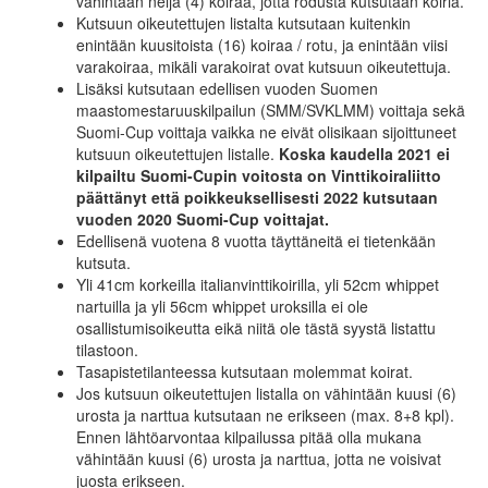
vähintään neljä (4) koiraa, jotta rodusta kutsutaan koiria.
Kutsuun oikeutettujen listalta kutsutaan kuitenkin
enintään kuusitoista (16) koiraa / rotu, ja enintään viisi
varakoiraa, mikäli varakoirat ovat kutsuun oikeutettuja.
Lisäksi kutsutaan edellisen vuoden Suomen
maastomestaruuskilpailun (SMM/SVKLMM) voittaja sekä
Suomi-Cup voittaja vaikka ne eivät olisikaan sijoittuneet
kutsuun oikeutettujen listalle.
Koska kaudella 2021 ei
kilpailtu Suomi-Cupin voitosta on Vinttikoiraliitto
päättänyt että poikkeuksellisesti 2022 kutsutaan
vuoden 2020 Suomi-Cup voittajat.
Edellisenä vuotena 8 vuotta täyttäneitä ei tietenkään
kutsuta.
Yli 41cm korkeilla italianvinttikoirilla, yli 52cm whippet
nartuilla ja yli 56cm whippet uroksilla ei ole
osallistumisoikeutta eikä niitä ole tästä syystä listattu
tilastoon.
Tasapistetilanteessa kutsutaan molemmat koirat.
Jos kutsuun oikeutettujen listalla on vähintään kuusi (6)
urosta ja narttua kutsutaan ne erikseen (max. 8+8 kpl).
Ennen lähtöarvontaa kilpailussa pitää olla mukana
vähintään kuusi (6) urosta ja narttua, jotta ne voisivat
juosta erikseen.