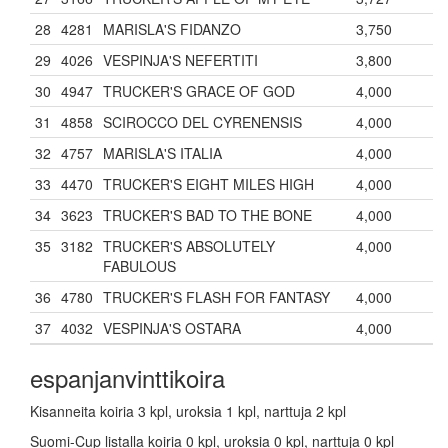
28
4281
MARISLA'S FIDANZO
3,750
29
4026
VESPINJA'S NEFERTITI
3,800
30
4947
TRUCKER'S GRACE OF GOD
4,000
31
4858
SCIROCCO DEL CYRENENSIS
4,000
32
4757
MARISLA'S ITALIA
4,000
33
4470
TRUCKER'S EIGHT MILES HIGH
4,000
34
3623
TRUCKER'S BAD TO THE BONE
4,000
35
3182
TRUCKER'S ABSOLUTELY
4,000
FABULOUS
36
4780
TRUCKER'S FLASH FOR FANTASY
4,000
37
4032
VESPINJA'S OSTARA
4,000
espanjanvinttikoira
Kisanneita koiria 3 kpl, uroksia 1 kpl, narttuja 2 kpl
Suomi-Cup listalla koiria 0 kpl, uroksia 0 kpl, narttuja 0 kpl