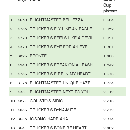
Cup
pisteet
1
4659
FLIGHTMASTER BELLEZZA
0,664
2
4785
TRUCKER'S FLY LIKE AN EAGLE
0,952
3
4770
TRUCKER'S FEELS LIKE A DEVIL
0,991
4
4370
TRUCKER'S EYE FOR AN EYE
1,361
5
3826
BRONTE
1,466
6
4949
TRUCKER'S FREAK ON A LEASH
1,542
7
4786
TRUCKER'S FIRE IN MY HEART
1,676
8
3178
FLIGHTMASTER UNIQUE HAZE
1,734
9
4331
FLIGHTMASTER NEXT TO YOU
2,119
10
4877
COLISTO'S SIRIO
2,216
11
4086
TRUCKER'S DYNA-MITE
2,279
12
3635
IOSONO HADRIANA
2,374
13
3641
TRUCKER'S BONFIRE HEART
2,462