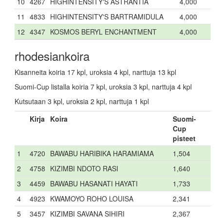
10
4267
HIGHINTENSITY'S ASTRANTIA
4,000
11
4833
HIGHINTENSITY'S BARTRAMIDULA
4,000
12
4347
KOSMOS BERYL ENCHANTMENT
4,000
rhodesiankoira
Kisanneita koiria 17 kpl, uroksia 4 kpl, narttuja 13 kpl
Suomi-Cup listalla koiria 7 kpl, uroksia 3 kpl, narttuja 4 kpl
Kutsutaan 3 kpl, uroksia 2 kpl, narttuja 1 kpl
Kirja
Koira
Suomi-
Cup
pisteet
1
4720
BAWABU HARIBIKA HARAMIAMA
1,504
2
4758
KIZIMBI NDOTO RASI
1,640
3
4459
BAWABU HASANATI HAYATI
1,733
4
4923
KWAMOYO ROHO LOUISA
2,341
5
3457
KIZIMBI SAVANA SIHIRI
2,367