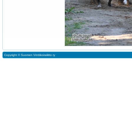
Copyright ©
Suomen Vinttikoiraliitto ry