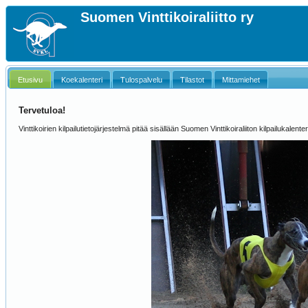
Suomen Vinttikoiraliitto ry
Etusivu
Koekalenteri
Tulospalvelu
Tilastot
Mittamiehet
Tervetuloa!
Vinttikoirien kilpailutietojärjestelmä pitää sisällään Suomen Vinttikoiraliiton kilpailukalenter